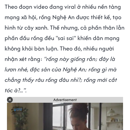
Theo đoạn video đang viral ở nhiều nền tảng
mạng xã hội, rồng Nghệ An được thiết kế, tạo
hình từ cây xanh. Thế nhưng, cả phần thân lẫn
phần đầu rồng đều "sai sai" khiến dân mạng
không khỏi bàn luận. Theo đó, nhiều người
nhận xét rằng:
"rồng này giống rắn; đây là
lươn nhé, đặc sản của Nghệ An; rồng gì mà
chẳng thấy râu rồng đâu nhỉ?; rồng mới cắt
tóc à?...".
Advertisement