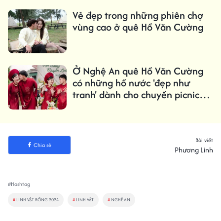
Vẻ đẹp trong những phiên chợ
vùng cao ở quê Hồ Văn Cường
Ở Nghệ An quê Hồ Văn Cường
có những hồ nước 'đẹp như
tranh' dành cho chuyến picnic
cuối tuần
Bài viết
Chia sẻ
Phương Linh
#Hashtag
#
LINH VẬT RỒNG 2024
#
LINH VẬT
#
NGHỆ AN