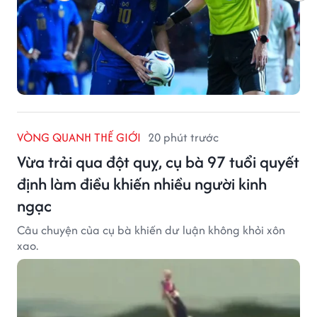
VÒNG QUANH THẾ GIỚI
20 phút trước
Vừa trải qua đột quỵ, cụ bà 97 tuổi quyết
định làm điều khiến nhiều người kinh
ngạc
Câu chuyện của cụ bà khiến dư luận không khỏi xôn
xao.