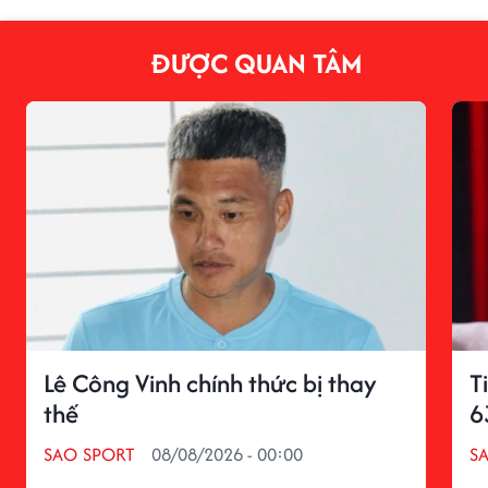
ĐƯỢC QUAN TÂM
Lê Công Vinh chính thức bị thay
T
thế
6
SAO SPORT
08/08/2026 - 00:00
S