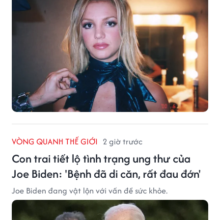
VÒNG QUANH THẾ GIỚI
2 giờ trước
Con trai tiết lộ tình trạng ung thư của
Joe Biden: 'Bệnh đã di căn, rất đau đớn'
Joe Biden đang vật lộn với vấn đề sức khỏe.