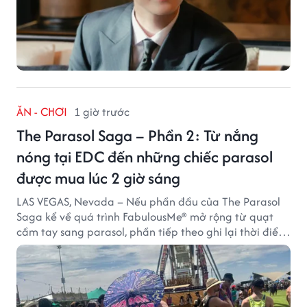
ĂN - CHƠI
1 giờ trước
The Parasol Saga – Phần 2: Từ nắng
nóng tại EDC đến những chiếc parasol
được mua lúc 2 giờ sáng
LAS VEGAS, Nevada – Nếu phần đầu của The Parasol
Saga kể về quá trình FabulousMe® mở rộng từ quạt
cầm tay sang parasol, phần tiếp theo ghi lại thời điểm
sản phẩm được thị trường đón nhận và dần vượt khỏi
công năng che nắng thông thường.