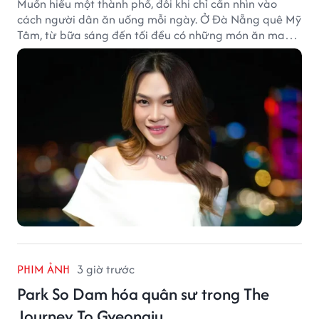
Muốn hiểu một thành phố, đôi khi chỉ cần nhìn vào
cách người dân ăn uống mỗi ngày. Ở Đà Nẵng quê Mỹ
Tâm, từ bữa sáng đến tối đều có những món ăn mang
đậm dấu ấn miền Trung.
PHIM ẢNH
3 giờ trước
Park So Dam hóa quân sư trong The
Journey To Gyeongju