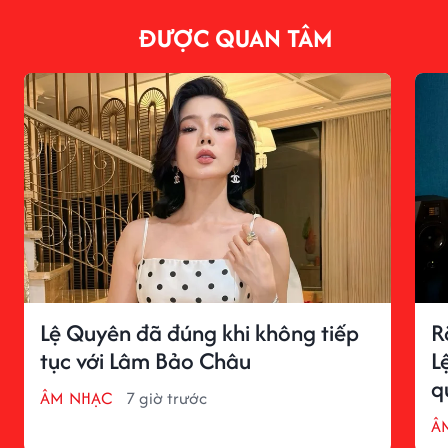
ĐƯỢC QUAN TÂM
Lệ Quyên đã đúng khi không tiếp
R
tục với Lâm Bảo Châu
L
q
ÂM NHẠC
7 giờ trước
Â