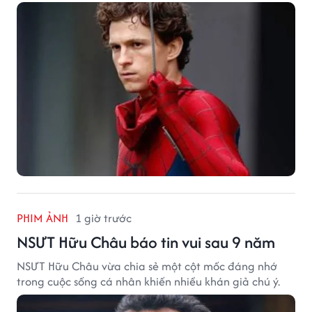
hàng chục đến hàng trăm tỷ đồng. Thành công phòng
vé của bộ phim cũng giúp nhiều ngôi sao sở hữu khoản
thu nhập đáng mơ ước.
PHIM ẢNH
1 giờ trước
NSƯT Hữu Châu báo tin vui sau 9 năm
NSƯT Hữu Châu vừa chia sẻ một cột mốc đáng nhớ
trong cuộc sống cá nhân khiến nhiều khán giả chú ý.