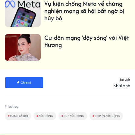
Vụ kiện chống Meta về chứng
nghiện mạng xã hội bất ngờ bị
hủy bỏ
Cư dân mạng 'dậy sóng' với Việt
Hương
Bài viết
Chia sẻ
Khải Anh
#Hashtag
#
MẠNG XÃ HỘI
#
XÚC ĐỘNG
#
CLIP XÚC ĐỘNG
#
CHUYỆN XÚC ĐỘNG