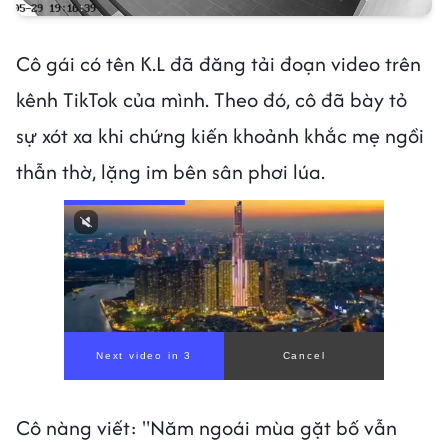
Cô gái có tên K.L đã đăng tải đoạn video trên
kênh TikTok của mình. Theo đó, cô đã bày tỏ
sự xót xa khi chứng kiến khoảnh khắc mẹ ngồi
thẫn thờ, lặng im bên sân phơi lúa.
Next video in 1
Cancel
Cô nàng viết: "Năm ngoái mùa gặt bố vẫn