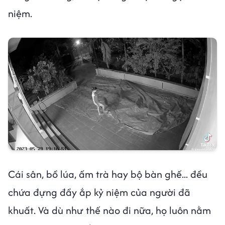
niệm.
Cái sân, bồ lúa, ấm trà hay bộ bàn ghế... đều
chứa đựng đầy ắp kỷ niệm của người đã
khuất. Và dù như thế nào đi nữa, họ luôn nằm