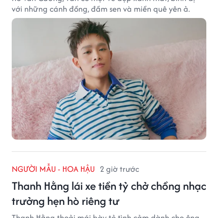
với những cánh đồng, đầm sen và miền quê yên ả.
NGƯỜI MẪU - HOA HẬU
2 giờ trước
Thanh Hằng lái xe tiền tỷ chở chồng nhạc
trưởng hẹn hò riêng tư
Thanh Hằng thoải mái bày tỏ tình cảm dành cho ông