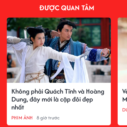
ĐƯỢC QUAN TÂM
Không phải Quách Tĩnh và Hoàng
V
Dung, đây mới là cặp đôi đẹp
M
nhất
D
PHIM ẢNH
8 giờ trước