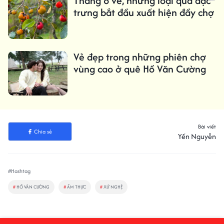
Tháng 8 về, những loại quả đặc
trưng bắt đầu xuất hiện đầy chợ
Vẻ đẹp trong những phiên chợ
vùng cao ở quê Hồ Văn Cường
Bài viết
Chia sẻ
Yến Nguyễn
#Hashtag
#
HỒ VĂN CƯỜNG
#
ẨM THỰC
#
XỨ NGHỆ