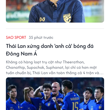
SAO SPORT
35 phút trước
Thái Lan xứng danh 'anh cả' bóng đá
Đông Nam Á
Không có hàng loạt trụ cột như Theerathon,
Chanathip, Supachok, Suphanat, lại chỉ có hơn một
tuần chuẩn bị, Thái Lan vẫn toàn thắng cả 4 trận và
giữ sạch lưới tại AFF Cup 2026.