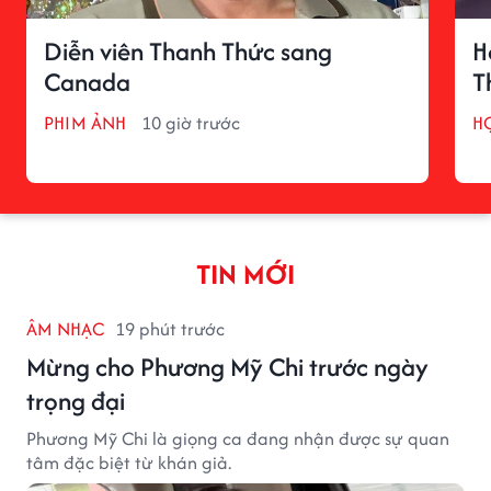
Diễn viên Thanh Thức sang
H
Canada
T
PHIM ẢNH
10 giờ trước
H
TIN MỚI
ÂM NHẠC
19 phút trước
Mừng cho Phương Mỹ Chi trước ngày
trọng đại
Phương Mỹ Chi là giọng ca đang nhận được sự quan
tâm đặc biệt từ khán giả.