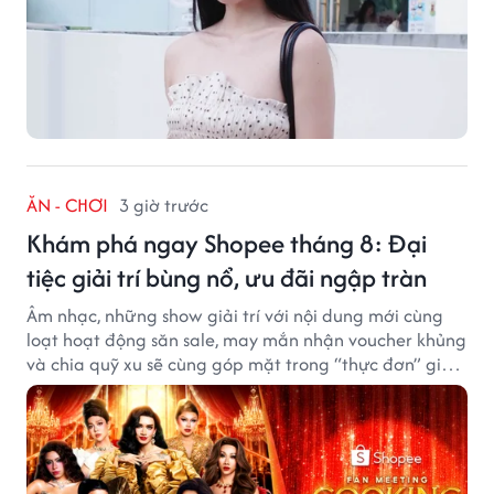
ĂN - CHƠI
3 giờ trước
Khám phá ngay Shopee tháng 8: Đại
tiệc giải trí bùng nổ, ưu đãi ngập tràn
Âm nhạc, những show giải trí với nội dung mới cùng
loạt hoạt động săn sale, may mắn nhận voucher khủng
và chia quỹ xu sẽ cùng góp mặt trong “thực đơn” giải
trí cuối tuần trên Shopee, diễn ra liên tiếp vào ngày
7/8 và 8/8.