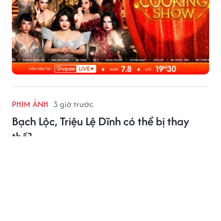
PHIM ẢNH
3 giờ trước
Bạch Lộc, Triệu Lệ Dĩnh có thể bị thay
thế?
Sự xuất hiện của diễn viên AI Phương Đào Tử cùng
mức cát xê hơn 1 tỷ đồng cho một video quảng cáo
đang gây nhiều chú ý tại Trung Quốc. Điều này khiến
không ít người đặt câu hỏi liệu những ngôi sao hàng
đầu như Bạch Lộc, Triệu Lệ Dĩnh có thể bị thay thế
trong tương lai.