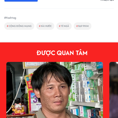
#Hashtag
#
CỘNG ĐỒNG MẠNG
#
HÀI HƯỚC
#
TÉ NGÃ
#
RẠP PHIM
ĐƯỢC QUAN TÂM