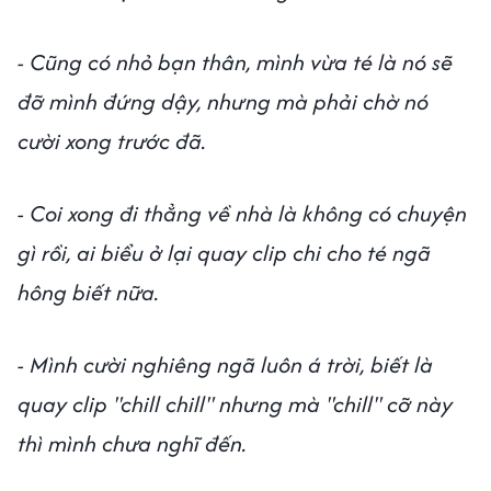
- Cũng có nhỏ bạn thân, mình vừa té là nó sẽ
đỡ mình đứng dậy, nhưng mà phải chờ nó
cười xong trước đã.
- Coi xong đi thẳng về nhà là không có chuyện
gì rồi, ai biểu ở lại quay clip chi cho té ngã
hông biết nữa.
- Mình cười nghiêng ngã luôn á trời, biết là
quay clip "chill chill" nhưng mà "chill" cỡ này
thì mình chưa nghĩ đến.