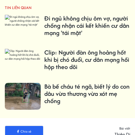
TIN LIÊN QUAN
Đi ngủ không chịu ôm vợ, người
chồng nhận cái kết khiến cư dân
mạng 'tái mặt'
Clip: Người đàn ông hoảng hốt
khi bị chó đuổi, cư dân mạng hồi
hộp theo dõi
Bà bế cháu té ngã, biết lý do con
dâu vừa thương vừa xót mẹ
chồng
Bài viết
Chia sẻ
Thiên Di