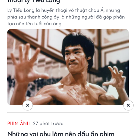
Lý Tiểu Long là huyền thoại võ thuật châu Á, nhưng
phía sau thành công ấy là những người đã góp phần
tạo nên tên tuổi của ông
×
×
PHIM ẢNH
27 phút trước
Những vai phụ làm nên dấu ấn phim