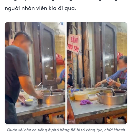
người nhân viên kia đi qua.
Quán xôi chè có tiếng ở phố Hàng Bồ bị tố văng tục, chửi khách