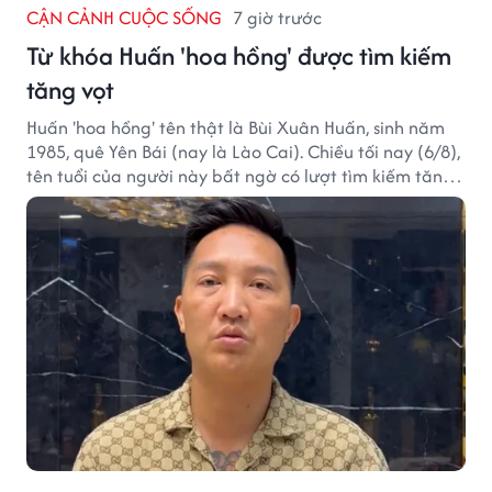
CẬN CẢNH CUỘC SỐNG
7 giờ trước
Từ khóa Huấn 'hoa hồng' được tìm kiếm
tăng vọt
Huấn 'hoa hồng' tên thật là Bùi Xuân Huấn, sinh năm
1985, quê Yên Bái (nay là Lào Cai). Chiều tối nay (6/8),
tên tuổi của người này bất ngờ có lượt tìm kiếm tăng
vọt.