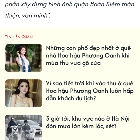
phần xây dựng hình ảnh quận Hoàn Kiếm thân
thiện, văn minh".
TIN LIÊN QUAN
Những con phố đẹp nhất ở quê
nhà Hoa hậu Phương Oanh khi
mùa thu vừa gõ cửa
Vì sao tiết trời khi vào thu ở quê
Hoa hậu Phương Oanh luôn hấp
dẫn khách du lịch?
3 giờ tới, khu vực nào ở Hà Nội
đón mưa lớn kèm lốc, sét?