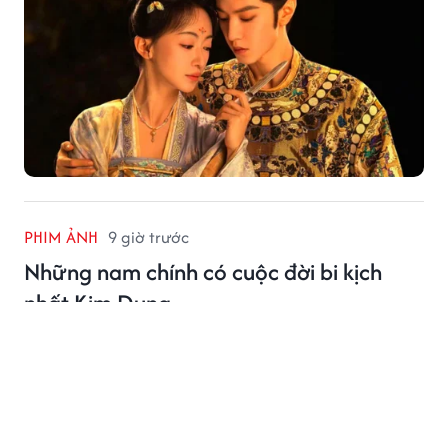
PHIM ẢNH
9 giờ trước
Những nam chính có cuộc đời bi kịch
nhất Kim Dung
Nhiều nam chính trong tiểu thuyết Kim Dung sở hữu võ
công tuyệt đỉnh nhưng lại có cuộc đời đầy bi kịch, phải
đánh đổi bằng tình yêu, người thân hay cả tính mạng,
khiến độc giả không khỏi tiếc nuối.