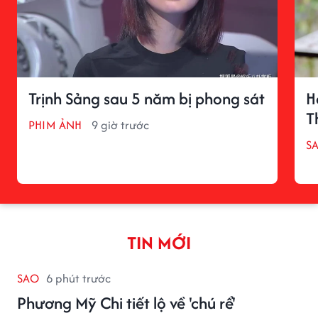
Trịnh Sảng sau 5 năm bị phong sát
H
T
PHIM ẢNH
9 giờ trước
S
TIN MỚI
SAO
6 phút trước
Phương Mỹ Chi tiết lộ về 'chú rể'