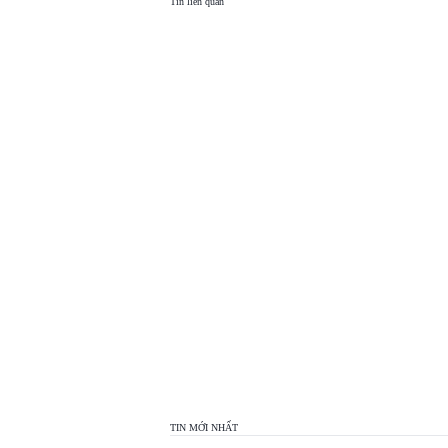
Tin liên quan
TOP
VIEW
24H
TIN MỚI NHẤT