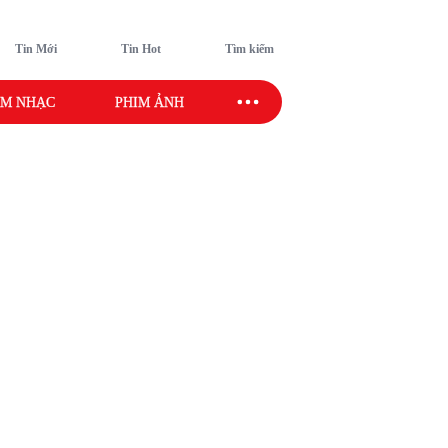
Tin Mới
Tin Hot
Tìm kiếm
M NHẠC
PHIM ẢNH
SAO SPORT