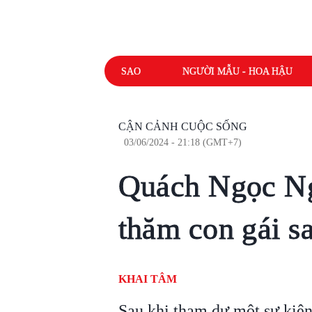
SAO
NGƯỜI MẪU - HOA HẬU
CẬN CẢNH CUỘC SỐNG
03/06/2024 - 21:18 (GMT+7)
Quách Ngọc Ng
thăm con gái s
KHAI TÂM
Sau khi tham dự một sự kiệ