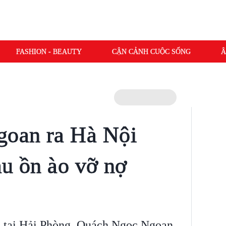
FASHION - BEAUTY
CẬN CẢNH CUỘC SỐNG
Â
oan ra Hà Nội
au ồn ào vỡ nợ
n tại Hải Phòng, Quách Ngọc Ngoan