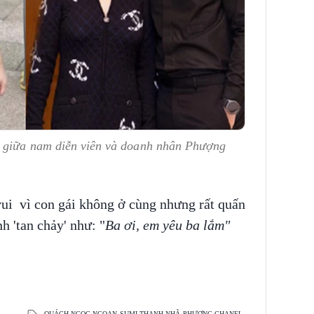
t giữa nam diễn viên và doanh nhân Phượng
vui vì con gái không ở cùng nhưng rất quấn
h 'tan chảy' như: "
Ba ơi, em yêu ba lắm"
QUÁCH NGỌC NGOAN
SUMI THANH NHÃ
PHƯỢNG CHANEL