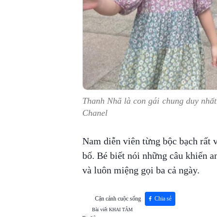
Thanh Nhã là con gái chung duy nhấ
Chanel
Nam diễn viên từng bộc bạch rất 
bố. Bé biết nói những câu khiến an
và luôn miệng gọi ba cả ngày.
Cận cảnh cuộc sống
Chia sẻ
Bài viết
KHAI TÂM