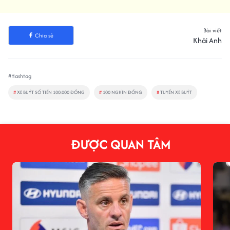
Bài viết
Chia sẻ
Khải Anh
#Hashtag
#
XE BUÝT SỐ TIỀN 100.000 ĐỒNG
#
100 NGHÌN ĐỒNG
#
TUYẾN XE BUÝT
ĐƯỢC QUAN TÂM