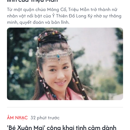
Từ một quận chúa Mông Cổ, Triệu Mẫn trở thành nữ
nhân vật nổi bật của Ỷ Thiên Đồ Long Ký nhờ sự thông
minh, quyết đoán và bản lĩnh.
ÂM NHẠC
32 phút trước
'Bé Xuân Mai' công khai tình cảm dành