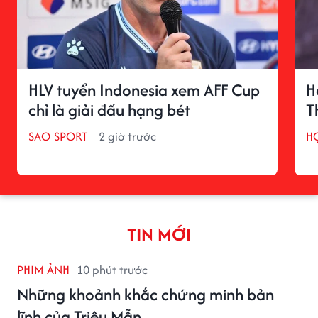
HLV tuyển Indonesia xem AFF Cup
H
chỉ là giải đấu hạng bét
T
SAO SPORT
2 giờ trước
H
TIN MỚI
PHIM ẢNH
10 phút trước
Những khoảnh khắc chứng minh bản
lĩnh của Triệu Mẫn