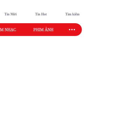
Tin Mới
Tin Hot
Tìm kiếm
M NHẠC
PHIM ẢNH
SAO SPORT