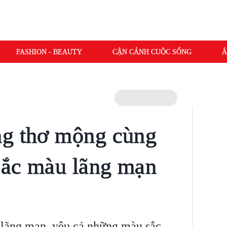
FASHION - BEAUTY
CẬN CẢNH CUỘC SỐNG
Â
ng thơ mộng cùng
sắc màu lãng mạn
 lãng mạn, yêu cả những màu sắc