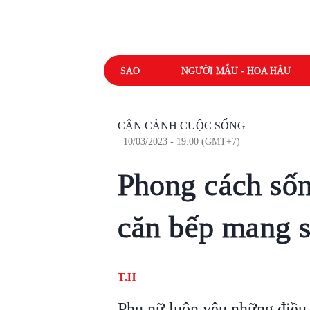
SAO
NGƯỜI MẪU - HOA HẬU
CẬN CẢNH CUỘC SỐNG
10/03/2023 - 19:00 (GMT+7)
Phong cách số
căn bếp mang 
T.H
Phụ nữ luôn yêu những điều