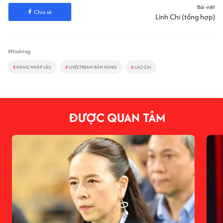
Bài viết
Chia sẻ
Linh Chi (tổng hợp)
#Hashtag
#
HÀNG NHẬP LẬU
#
LIVESTREAM BÁN HÀNG
#
LÀO CAI
ĐƯỢC QUAN TÂM