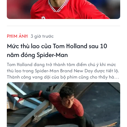
PHIM ẢNH
3 giờ trước
Mức thù lao của Tom Holland sau 10
năm đóng Spider-Man
Tom Holland đang trở thành tâm điểm chú ý khi mức
thù lao trong Spider-Man Brand New Day được tiết lộ.
Thành công vang dội của bộ phim cũng cho thấy hành
trình thăng hạng đáng chú ý của nam diễn viên sau
một thập kỷ gắn bó với vai Người Nhện.