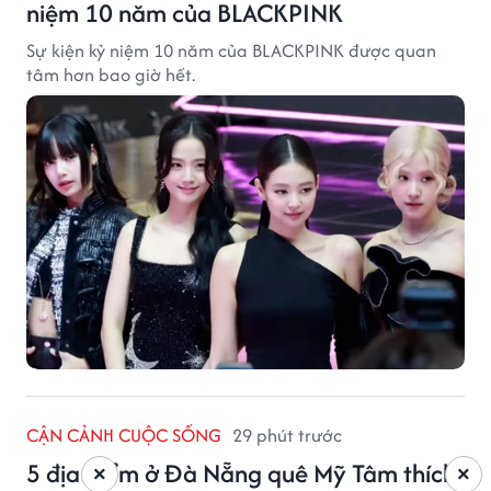
niệm 10 năm của BLACKPINK
Sự kiện kỷ niệm 10 năm của BLACKPINK được quan
tâm hơn bao giờ hết.
CẬN CẢNH CUỘC SỐNG
29 phút trước
5 địa điểm ở Đà Nẵng quê Mỹ Tâm thích
×
×