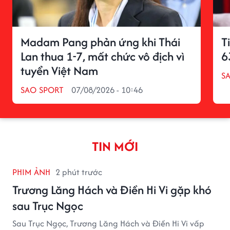
Madam Pang phản ứng khi Thái
T
Lan thua 1-7, mất chức vô địch vì
6
tuyển Việt Nam
S
SAO SPORT
07/08/2026 - 10:46
TIN MỚI
PHIM ẢNH
2 phút trước
Trương Lăng Hách và Điền Hi Vi gặp khó
sau Trục Ngọc
Sau Trục Ngọc, Trương Lăng Hách và Điền Hi Vi vấp