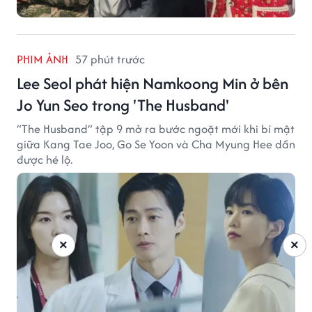
PHIM ẢNH
57 phút trước
Lee Seol phát hiện Namkoong Min ở bên
Jo Yun Seo trong 'The Husband'
“The Husband” tập 9 mở ra bước ngoặt mới khi bí mật
giữa Kang Tae Joo, Go Se Yoon và Cha Myung Hee dần
được hé lộ.
×
×