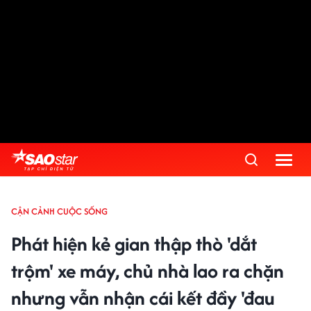
CẬN CẢNH CUỘC SỐNG
Phát hiện kẻ gian thập thò 'dắt
trộm' xe máy, chủ nhà lao ra chặn
nhưng vẫn nhận cái kết đầy 'đau