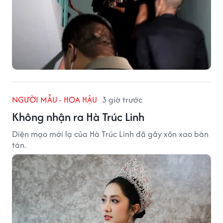
NGƯỜI MẪU - HOA HẬU
3 giờ trước
Không nhận ra Hà Trúc Linh
Diện mạo mới lạ của Hà Trúc Linh đã gây xôn xao bàn
tán.