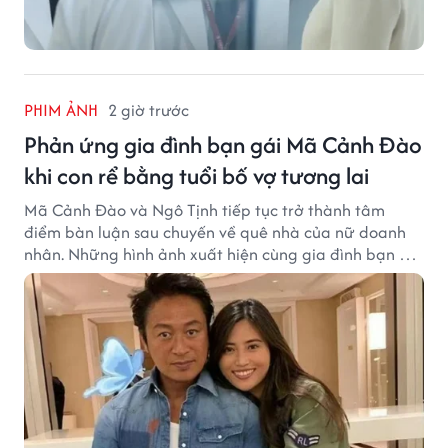
PHIM ẢNH
2 giờ trước
Phản ứng gia đình bạn gái Mã Cảnh Đào
khi con rể bằng tuổi bố vợ tương lai
Mã Cảnh Đào và Ngô Tịnh tiếp tục trở thành tâm
điểm bàn luận sau chuyến về quê nhà của nữ doanh
nhân. Những hình ảnh xuất hiện cùng gia đình bạn gái
Mã Cảnh Đào đang thu hút sự quan tâm trên mạng
xã hội.