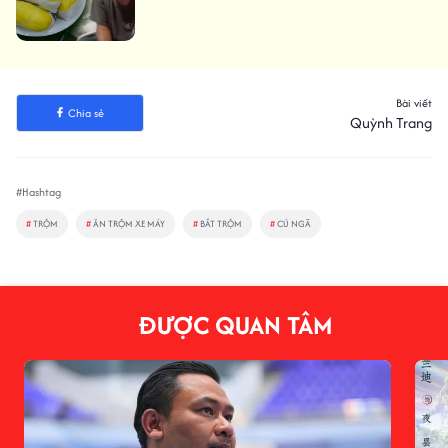
Bài viết
Chia sẻ
Quỳnh Trang
#Hashtag
#
TRỘM
#
ĂN TRỘM XE MÁY
#
BẮT TRỘM
#
CÚ NGÃ
ĐƯỢC QUAN TÂM