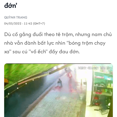
đớn'
QUỲNH TRANG
04/05/2022 - 11:42 (GMT+7)
Dù cố gắng đuổi theo tê trộm, nhưng nam chủ
nhà vẫn đành bất lực nhìn "bóng trộm chạy
xa" sau cú "vồ ếch" đầy đau đớn.