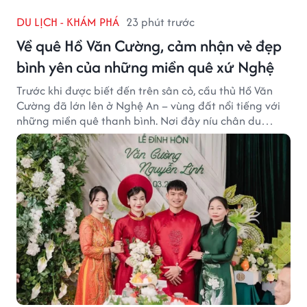
DU LỊCH - KHÁM PHÁ
23 phút trước
Về quê Hồ Văn Cường, cảm nhận vẻ đẹp
bình yên của những miền quê xứ Nghệ
Trước khi được biết đến trên sân cỏ, cầu thủ Hồ Văn
Cường đã lớn lên ở Nghệ An – vùng đất nổi tiếng với
những miền quê thanh bình. Nơi đây níu chân du
khách bằng cánh đồng xanh, làng quê yên ả và nhịp
sống chậm đầy bình yên.