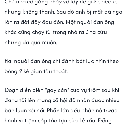
Chủ nhà cố gắng nhảy vồ lấy để giữ chiếc xe
nhưng không thành. Sau đó anh bị mất đà ngã
lăn ra đất đầy đau đớn. Một người đàn ông
khác cũng chạy từ trong nhà ra ứng cứu
nhưng đã quá muộn.
Hai người đàn ông chỉ đành bất lực nhìn theo
bóng 2 kẻ gian tẩu thoát.
Đoạn diễn biến "gay cấn" của vụ trộm sau khi
đăng tải lên mạng xã hội đã nhận được nhiều
bàn luận xôi nổi. Phần lớn đều phẫn nộ trước
hành vi trộm cắp táo tợn của kẻ xấu. Đồng