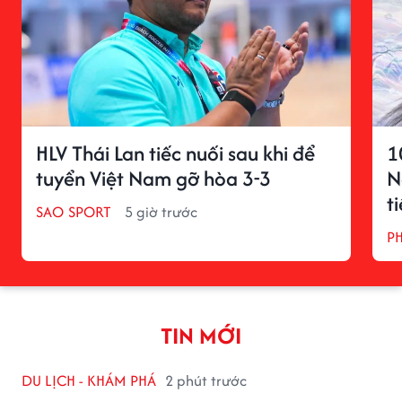
HLV Thái Lan tiếc nuối sau khi để
1
tuyển Việt Nam gỡ hòa 3-3
N
t
SAO SPORT
5 giờ trước
P
TIN MỚI
DU LỊCH - KHÁM PHÁ
2 phút trước