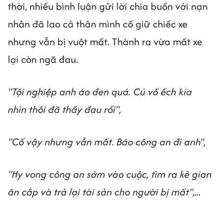
thời, nhiều bình luận gửi lời chia buồn với nạn
nhân đã lao cả thân mình cố giữ chiếc xe
nhưng vẫn bị vuột mất. Thành ra vừa mất xe
lại còn ngã đau.
"Tội nghiệp anh áo đen quá. Cú vồ ếch kia
nhìn thôi đã thấy đau rồi",
"Cố vậy nhưng vẫn mất. Báo công an đi anh",
"Hy vong công an sớm vào cuộc, tìm ra kẻ gian
ăn cắp và trả lại tài sản cho người bị mất",...