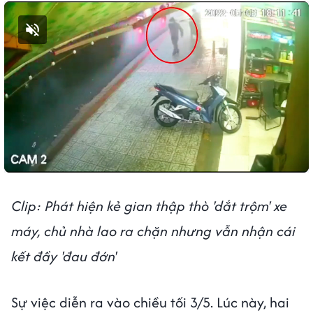
Bật tiếng
Clip: Phát hiện kẻ gian thập thò 'dắt trộm' xe
máy, chủ nhà lao ra chặn nhưng vẫn nhận cái
kết đầy 'đau đớn'
Sự việc diễn ra vào chiều tối 3/5. Lúc này, hai