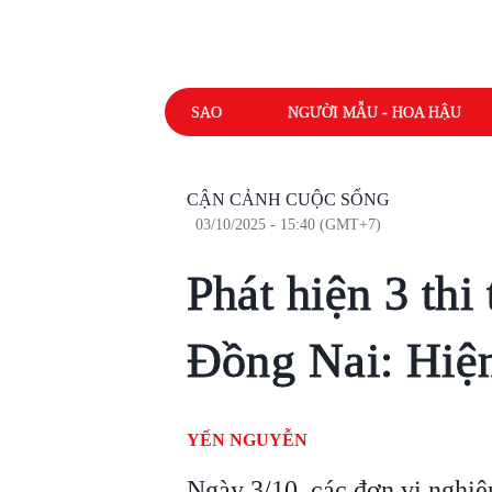
SAO
NGƯỜI MẪU - HOA HẬU
CẬN CẢNH CUỘC SỐNG
03/10/2025 - 15:40 (GMT+7)
Phát hiện 3 thi
Đồng Nai: Hiện
YẾN NGUYỄN
Ngày 3/10, các đơn vị nghiệ