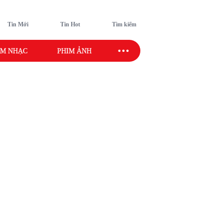
Tin Mới
Tin Hot
Tìm kiếm
M NHẠC
PHIM ẢNH
SAO SPORT