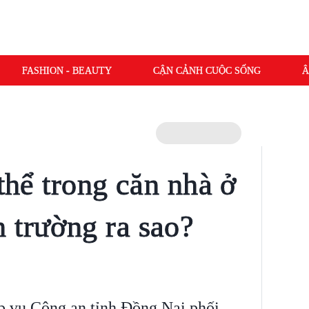
FASHION - BEAUTY
CẬN CẢNH CUỘC SỐNG
Â
 thể trong căn nhà ở
 trường ra sao?
p vụ Công an tỉnh Đồng Nai phối