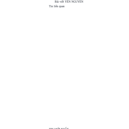
Bài viết
YẾN NGUYỄN
Tin liên quan
TOP
VIEW
24H