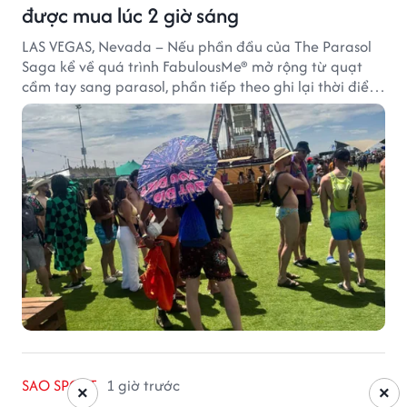
được mua lúc 2 giờ sáng
LAS VEGAS, Nevada – Nếu phần đầu của The Parasol
Saga kể về quá trình FabulousMe® mở rộng từ quạt
cầm tay sang parasol, phần tiếp theo ghi lại thời điểm
sản phẩm được thị trường đón nhận và dần vượt khỏi
công năng che nắng thông thường.
SAO SPORT
1 giờ trước
×
×