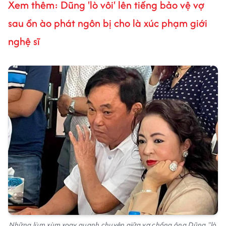
Xem thêm: Dũng 'lò vôi' lên tiếng bảo vệ vợ
sau ồn ào phát ngôn bị cho là xúc phạm giới
nghệ sĩ
Những lùm xùm xoay quanh chuyện giữa vợ chồng ông Dũng "lò