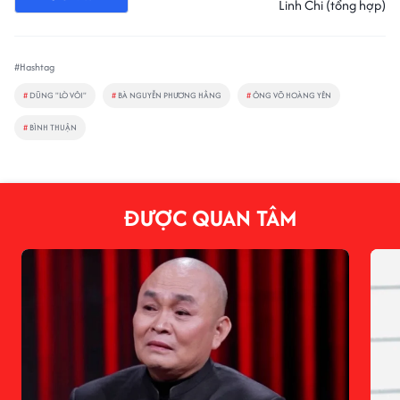
Linh Chi (tổng hợp)
#Hashtag
#
DŨNG "LÒ VÔI"
#
BÀ NGUYỄN PHƯƠNG HẰNG
#
ÔNG VÕ HOÀNG YÊN
#
BÌNH THUẬN
ĐƯỢC QUAN TÂM