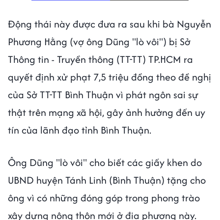
Động thái này được đưa ra sau khi bà Nguyễn
Phương Hằng (vợ ông Dũng "lò vôi") bị Sở
Thông tin - Truyền thông (TT-TT) TP.HCM ra
quyết định xử phạt 7,5 triệu đồng theo đề nghị
của Sở TT-TT Bình Thuận vì phát ngôn sai sự
thật trên mạng xã hội, gây ảnh hưởng đến uy
tín của lãnh đạo tỉnh Bình Thuận.
Ông Dũng "lò vôi" cho biết các giấy khen do
UBND huyện Tánh Linh (Bình Thuận) tặng cho
ông vì có những đóng góp trong phong trào
xây dựng nông thôn mới ở địa phương này.