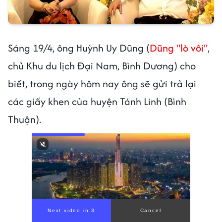
Sáng 19/4, ông Huỳnh Uy Dũng (
Dũng "lò vôi"
,
chủ Khu du lịch Đại Nam, Bình Dương) cho
biết, trong ngày hôm nay ông sẽ gửi trả lại
các giấy khen của huyện Tánh Linh (Bình
Thuận).
Next video in 1
Cancel