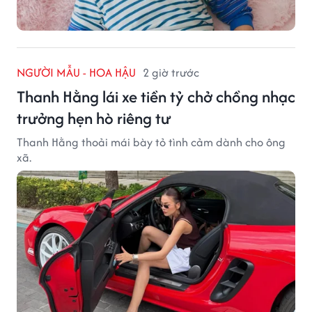
NGƯỜI MẪU - HOA HẬU
2 giờ trước
Thanh Hằng lái xe tiền tỷ chở chồng nhạc
trưởng hẹn hò riêng tư
Thanh Hằng thoải mái bày tỏ tình cảm dành cho ông
xã.