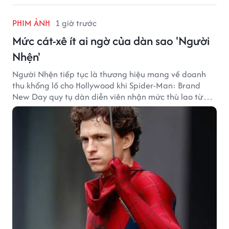
PHIM ẢNH
1 giờ trước
Mức cát-xê ít ai ngờ của dàn sao 'Người
Nhện'
Người Nhện tiếp tục là thương hiệu mang về doanh
thu khổng lồ cho Hollywood khi Spider-Man: Brand
New Day quy tụ dàn diễn viên nhận mức thù lao từ
hàng chục đến hàng trăm tỷ đồng. Thành công phòng
vé của bộ phim cũng giúp nhiều ngôi sao sở hữu khoản
thu nhập đáng mơ ước.