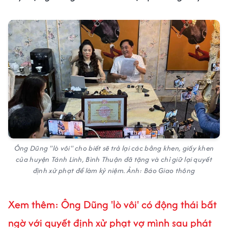
Ông Dũng "lò vôi" cho biết sẽ trả lại các bằng khen, giấy khen
của huyện Tánh Linh, Bình Thuận đã tặng và chỉ giữ lại quyết
định xử phạt để làm kỷ niệm. Ảnh: Báo Giao thông
Xem thêm: Ông Dũng 'lò vôi' có động thái bất
ngờ với quyết định xử phạt vợ mình sau phát