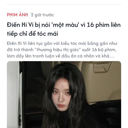
PHIM ẢNH
2 giờ trước
Điền Hi Vi bị nói 'một màu' vì 16 phim liên
tiếp chỉ để tóc mái
Điền Hi Vi liên tục gắn với kiểu tóc mái bằng gần như
đã trở thành "thương hiệu thị giác" suốt 16 bộ phim,
làm dấy lên tranh luận về dấu ấn cá nhân và khả
năng biến hóa trên màn ảnh.