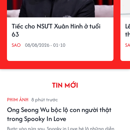
Tiếc cho NSƯT Xuân Hinh ở tuổi
L
63
t
SAO
08/08/2026 - 01:10
S
TIN MỚI
PHIM ẢNH
8 phút trước
Ong Seong Wu bộc lộ con người thật
trong Spooky In Love
Bước vào nửa sau, Spooky in Love hé lộ những diễn