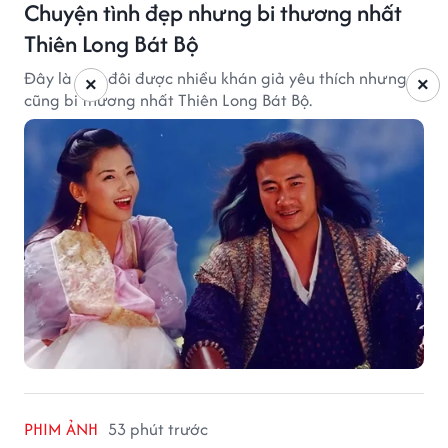
Chuyện tình đẹp nhưng bi thương nhất
Thiên Long Bát Bộ
Đây là cặp đôi được nhiều khán giả yêu thích nhưng
×
×
cũng bi thương nhất Thiên Long Bát Bộ.
PHIM ẢNH
53 phút trước