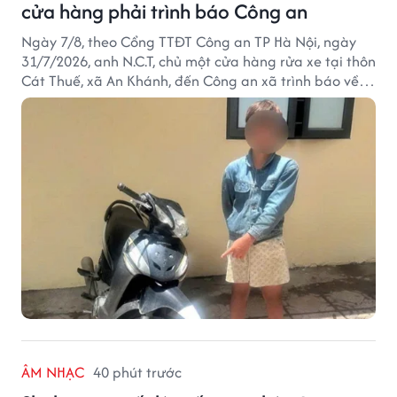
cửa hàng phải trình báo Công an
Ngày 7/8, theo Cổng TTĐT Công an TP Hà Nội, ngày
31/7/2026, anh N.C.T, chủ một cửa hàng rửa xe tại thôn
Cát Thuế, xã An Khánh, đến Công an xã trình báo về
việc bị mất trộm chiếc xe máy Honda Wave. Trong cốp
xe còn có nhiều giấy tờ cá nhân và khoảng 1,2 triệu
đồng tiền mặt.
ÂM NHẠC
40 phút trước