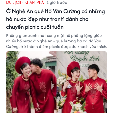
DU LỊCH - KHÁM PHÁ
1 giờ trước
Ở Nghệ An quê Hồ Văn Cường có những
hồ nước 'đẹp như tranh' dành cho
chuyến picnic cuối tuần
Không gian xanh mát cùng mặt hồ phẳng lặng giúp
nhiều hồ nước ở Nghệ An - quê hương bà xã Hồ Văn
Cường, trở thành điểm picnic được du khách yêu thích.