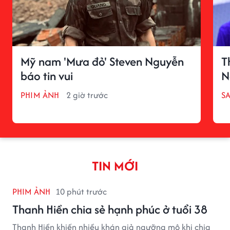
Mỹ nam 'Mưa đỏ' Steven Nguyễn
T
báo tin vui
N
PHIM ẢNH
2 giờ trước
S
TIN MỚI
PHIM ẢNH
10 phút trước
Thanh Hiền chia sẻ hạnh phúc ở tuổi 38
Thanh Hiền khiến nhiều khán giả ngưỡng mộ khi chia