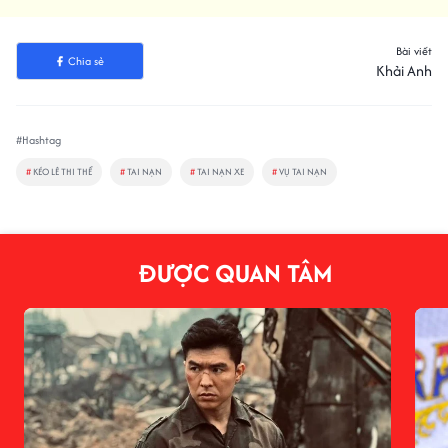
Bài viết
Chia sẻ
Khải Anh
#Hashtag
#
KÉO LÊ THI THỂ
#
TAI NẠN
#
TAI NẠN XE
#
VỤ TAI NẠN
ĐƯỢC QUAN TÂM