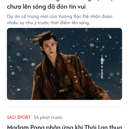
chưa lên sóng đã đón tin vui
Dự án cổ trang mới của Vương Hạc Đệ nhận được
nhiều sự chú ý trước thời điểm lên sóng.
SAO SPORT
54 phút trước
Madam Pang phản ứng khi Thái Lan thua