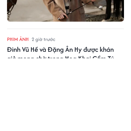
PHIM ẢNH
2 giờ trước
Đinh Vũ Hề và Đặng Ân Hy được khán
giả mong chờ trong Hoa Khai Cẩm Tú
Hoa Khai Cẩm Tú với sự góp mặt của Đinh Vũ Hề và
Đặng Ân Hy, quy tụ ê-kíp và dàn diễn viên thực lực
được khán giả mong chờ.