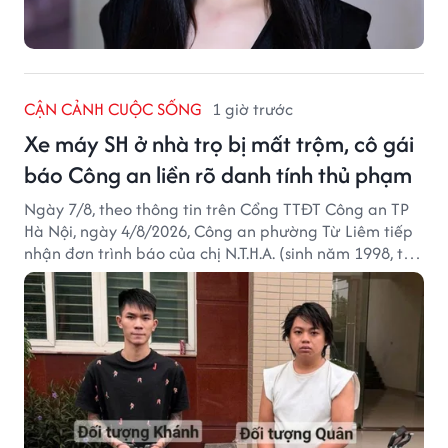
CẬN CẢNH CUỘC SỐNG
1 giờ trước
Xe máy SH ở nhà trọ bị mất trộm, cô gái
báo Công an liền rõ danh tính thủ phạm
Ngày 7/8, theo thông tin trên Cổng TTĐT Công an TP
Hà Nội, ngày 4/8/2026, Công an phường Từ Liêm tiếp
nhận đơn trình báo của chị N.T.H.A. (sinh năm 1998, trú
tại phường Từ Liêm) về việc bị kẻ gian lấy trộm chiếc
xe mô tô Honda SH 125i, tại khu nhà trọ nơi đang sinh
sống.