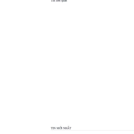
Tin liên quan
TOP
VIEW
24H
TIN MỚI NHẤT