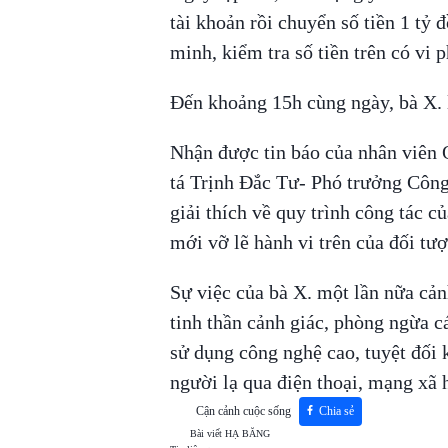
tài khoản rồi chuyển số tiền 1 tỷ
minh, kiểm tra số tiền trên có vi
Đến khoảng 15h cùng ngày, bà X. 
Nhận được tin báo của nhân viên Q
tá Trịnh Đắc Tư- Phó trưởng Công
giải thích về quy trình công tác c
mới vỡ lẽ hành vi trên của đối tư
Sự việc của bà X. một lần nữa cả
tinh thần cảnh giác, phòng ngừa cá
sử dụng công nghệ cao, tuyệt đối
người lạ qua điện thoại, mạng xã 
Cận cảnh cuộc sống
Chia sẻ
Bài viết
HẠ BĂNG