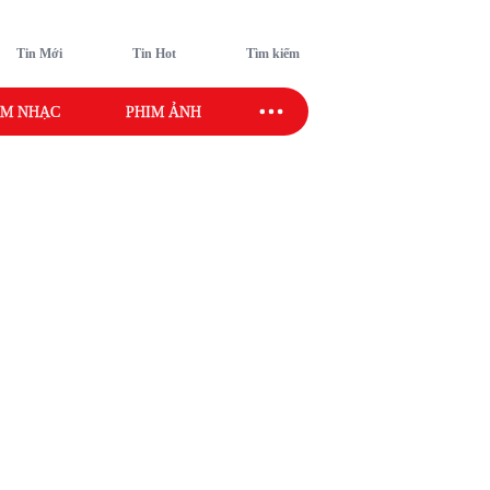
Tin Mới
Tin Hot
Tìm kiếm
M NHẠC
PHIM ẢNH
SAO SPORT