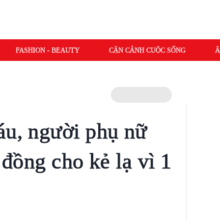
FASHION - BEAUTY
CẬN CẢNH CUỘC SỐNG
Â
áu, người phụ nữ
ỷ đồng cho kẻ lạ vì 1