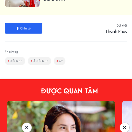
Bài viết
Chia sẻ
Thanh Phúc
#Hashtag
#
DIỄU BINH
#
LỄ DIỄU BINH
#
2/9
ĐƯỢC QUAN TÂM
×
×