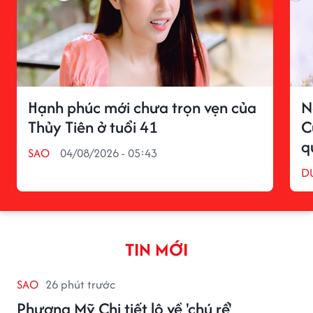
Hạnh phúc mới chưa trọn vẹn của
N
Thủy Tiên ở tuổi 41
C
q
SAO
04/08/2026 - 05:43
D
TIN MỚI
SAO
26 phút trước
Phương Mỹ Chi tiết lộ về 'chú rể'