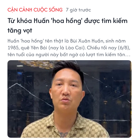
CẬN CẢNH CUỘC SỐNG
7 giờ trước
Từ khóa Huấn 'hoa hồng' được tìm kiếm
tăng vọt
Huấn 'hoa hồng' tên thật là Bùi Xuân Huấn, sinh năm
1985, quê Yên Bái (nay là Lào Cai). Chiều tối nay (6/8),
tên tuổi của người này bất ngờ có lượt tìm kiếm tăng
vọt.