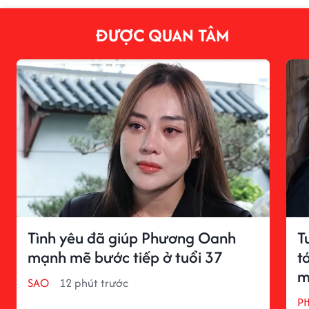
ĐƯỢC QUAN TÂM
Tình yêu đã giúp Phương Oanh
T
mạnh mẽ bước tiếp ở tuổi 37
t
m
SAO
12 phút trước
P