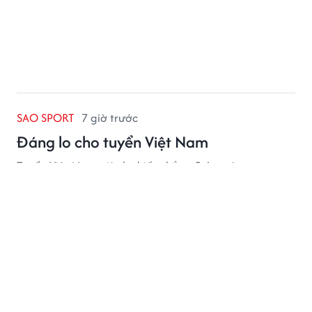
SAO SPORT
7 giờ trước
Đáng lo cho tuyển Việt Nam
Tuyển Việt Nam giành chiến thắng 3-1 trước
Campuchia để khép lại vòng bảng AFF Cup 2026 với
ngôi đầu bảng A.