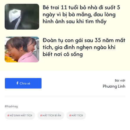
Bé trai 11 tuổi bỏ nhà đi suốt 5
ngày vì bị bà mắng, đau lòng
hình ảnh sau khi tìm thấy
Đoàn tụ con gái sau 35 năm mất
tích, gia đình nghẹn ngào khi
biết nơi cô sống
Bài viết
Chia sẻ
Phương Linh
#Hashtag
#
NỮ SINH MẤT TÍCH
#
MẤT TÍCH BÍ ẨN
#
MẤT TÍCH