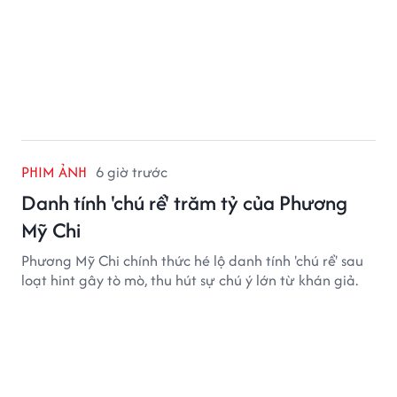
PHIM ẢNH
6 giờ trước
Danh tính 'chú rể' trăm tỷ của Phương
Mỹ Chi
Phương Mỹ Chi chính thức hé lộ danh tính 'chú rể' sau
loạt hint gây tò mò, thu hút sự chú ý lớn từ khán giả.