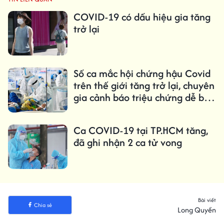
COVID-19 có dấu hiệu gia tăng
trở lại
Số ca mắc hội chứng hậu Covid
trên thế giới tăng trở lại, chuyên
gia cảnh báo triệu chứng dễ bị
bỏ qua
Ca COVID-19 tại TP.HCM tăng,
đã ghi nhận 2 ca tử vong
Bài viết
Chia sẻ
Long Quyền