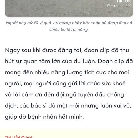
Người phụ nữ F0 vì quá vui mừng nhảy bất chấp dù đang đeo cả
chiếc ba lô to, nặng.
Ngay sau khi được đăng tải, đoạn clip đã thu
hút sự quan tâm lớn của dư luận. Đoạn clip đã
mang đến nhiều năng lượng tích cực cho mọi
người, mọi người cũng gửi lời chúc sức khoẻ
và lời cảm ơn đến đội ngũ tuyến đầu chống
dịch, các bác sĩ dù mệt mỏi nhưng luôn vui vẻ,
giúp đỡ bệnh nhân hết mình.
TIN LIÊN QUAN