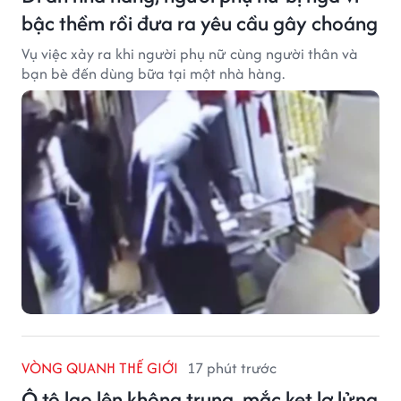
bậc thềm rồi đưa ra yêu cầu gây choáng
Vụ việc xảy ra khi người phụ nữ cùng người thân và
bạn bè đến dùng bữa tại một nhà hàng.
VÒNG QUANH THẾ GIỚI
17 phút trước
Ô tô lao lên không trung, mắc kẹt lơ lửng