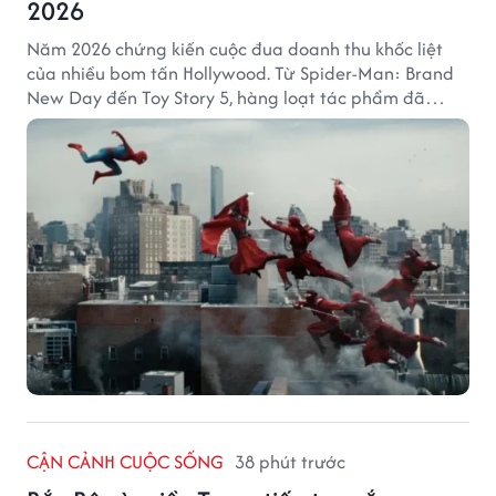
2026
Năm 2026 chứng kiến cuộc đua doanh thu khốc liệt
của nhiều bom tấn Hollywood. Từ Spider-Man: Brand
New Day đến Toy Story 5, hàng loạt tác phẩm đã
mang về hàng chục nghìn tỷ đồng và tạo nên những
cột mốc đáng nhớ tại phòng vé toàn cầu.
CẬN CẢNH CUỘC SỐNG
38 phút trước