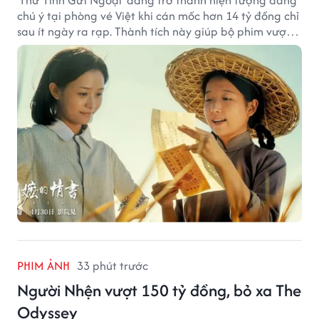
chú ý tại phòng vé Việt khi cán mốc hơn 14 tỷ đồng chỉ
sau ít ngày ra rạp. Thành tích này giúp bộ phim vượt
kỳ vọng ban đầu và duy trì sức hút giữa cuộc cạnh
tranh của nhiều tác phẩm lớn.
PHIM ẢNH
33 phút trước
Người Nhện vượt 150 tỷ đồng, bỏ xa The
Odyssey