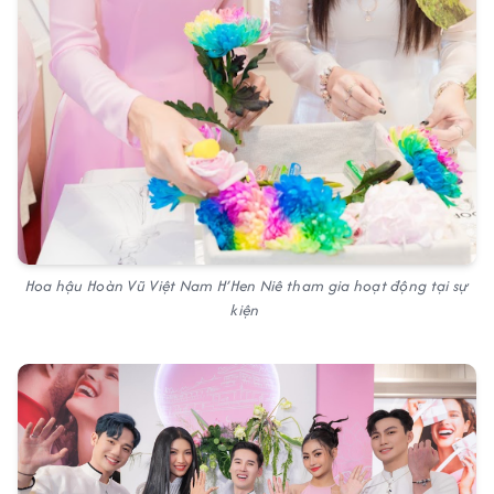
Hoa hậu Hoàn Vũ Việt Nam H’Hen Niê tham gia hoạt động tại sự
kiện