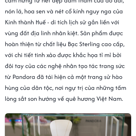
cảm hứng từ nét đẹp đằm thắm của áo dài,
nón lá, hoa sen và nét cổ kính nguy nga của
Kinh thành Huế - di tích lịch sử gắn liền với
vùng đất địa linh nhân kiệt. Sản phẩm được
hoàn thiện từ chất liệu Bạc Sterling cao cấp,
với chi tiết tinh xảo được khắc họa tỉ mỉ bởi
đôi tay của các nghệ nhân tạo tác trang sức
từ Pandora đã tái hiện cả một trang sử hào
hùng của dân tộc, nơi ngự trị của những tấm
lòng sắt son hướng về quê hương Việt Nam.