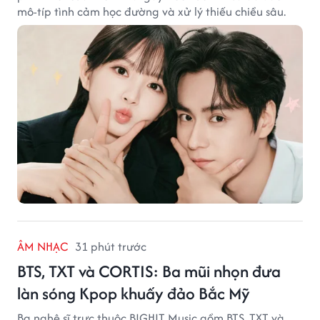
mô-típ tình cảm học đường và xử lý thiếu chiều sâu.
ÂM NHẠC
31 phút trước
BTS, TXT và CORTIS: Ba mũi nhọn đưa
làn sóng Kpop khuấy đảo Bắc Mỹ
Ba nghệ sĩ trực thuộc BIGHIT Music gồm BTS, TXT và