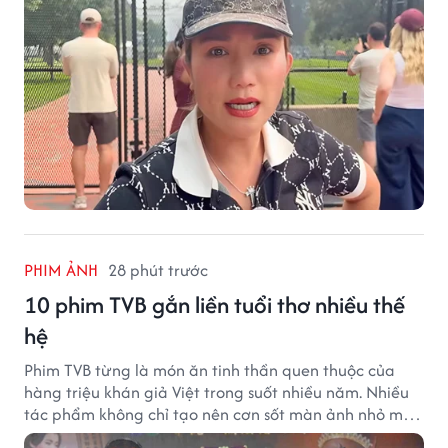
PHIM ẢNH
28 phút trước
10 phim TVB gắn liền tuổi thơ nhiều thế
hệ
Phim TVB từng là món ăn tinh thần quen thuộc của
hàng triệu khán giả Việt trong suốt nhiều năm. Nhiều
tác phẩm không chỉ tạo nên cơn sốt màn ảnh nhỏ mà
còn trở thành ký ức khó quên của cả một thế hệ.