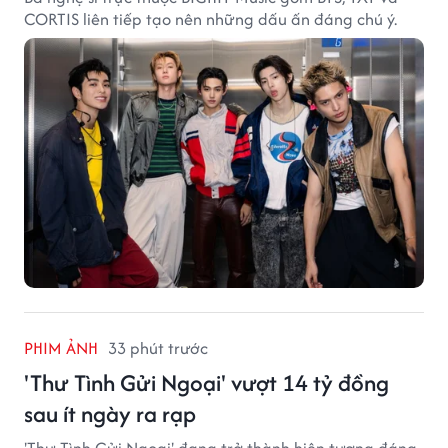
CORTIS liên tiếp tạo nên những dấu ấn đáng chú ý.
PHIM ẢNH
33 phút trước
'Thư Tình Gửi Ngoại' vượt 14 tỷ đồng
sau ít ngày ra rạp
'Thư Tình Gửi Ngoại' đang trở thành hiện tượng đáng