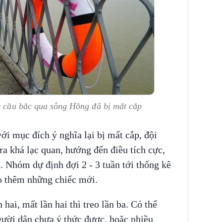
ây cầu bắc qua sông Hồng đã bị mất cắp
với mục đích ý nghĩa lại bị mất cắp, đội
a khá lạc quan, hướng đến điều tích cực,
. Nhóm dự định đợi 2 - 3 tuần tới thống kê
treo thêm những chiếc mới.
 hai, mất lần hai thì treo lần ba. Có thể
gười dân chưa ý thức được, hoặc nhiều