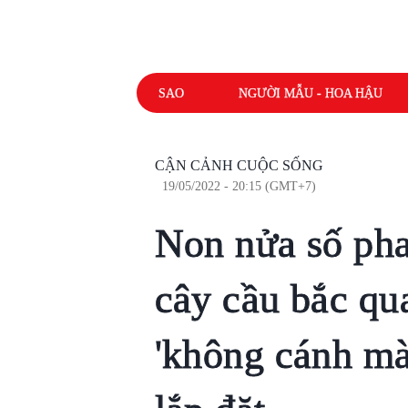
SAO
NGƯỜI MẪU - HOA HẬU
CẬN CẢNH CUỘC SỐNG
19/05/2022 - 20:15 (GMT+7)
Non nửa số pha
cây cầu bắc qu
'không cánh mà