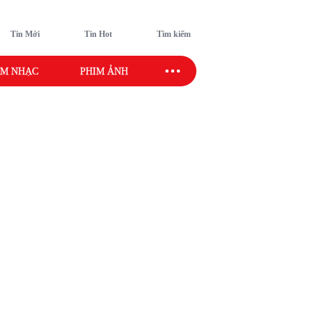
Tin Mới
Tin Hot
Tìm kiếm
M NHẠC
PHIM ẢNH
SAO SPORT