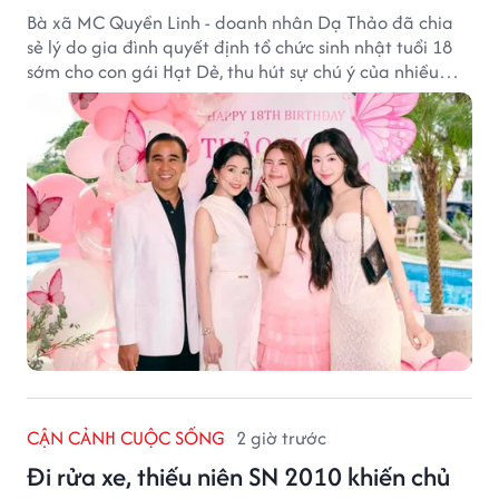
Bà xã MC Quyền Linh - doanh nhân Dạ Thảo đã chia
sẻ lý do gia đình quyết định tổ chức sinh nhật tuổi 18
sớm cho con gái Hạt Dẻ, thu hút sự chú ý của nhiều
người hâm mộ.
CẬN CẢNH CUỘC SỐNG
2 giờ trước
Đi rửa xe, thiếu niên SN 2010 khiến chủ