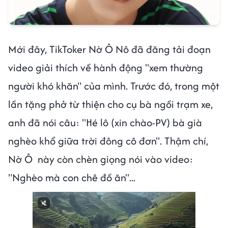
Mới đây, TikToker Nờ Ô Nô đã đăng tải đoạn
video giải thích về hành động "xem thường
người khó khăn" của mình. Trước đó, trong một
lần tặng phở từ thiện cho cụ bà ngồi trạm xe,
anh đã nói câu: "Hé lô (xin chào-PV) bà già
nghèo khổ giữa trời đông cô đơn". Thậm chí,
Nờ Ô này còn chèn giọng nói vào video:
"Nghèo mà con chê đồ ăn"...