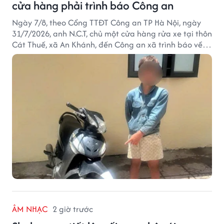
cửa hàng phải trình báo Công an
Ngày 7/8, theo Cổng TTĐT Công an TP Hà Nội, ngày
31/7/2026, anh N.C.T, chủ một cửa hàng rửa xe tại thôn
Cát Thuế, xã An Khánh, đến Công an xã trình báo về
việc bị mất trộm chiếc xe máy Honda Wave. Trong cốp
xe còn có nhiều giấy tờ cá nhân và khoảng 1,2 triệu
đồng tiền mặt.
ÂM NHẠC
2 giờ trước