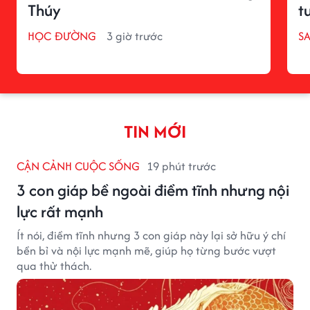
Thúy
t
HỌC ĐƯỜNG
3 giờ trước
S
TIN MỚI
CẬN CẢNH CUỘC SỐNG
19 phút trước
3 con giáp bề ngoài điềm tĩnh nhưng nội
lực rất mạnh
Ít nói, điềm tĩnh nhưng 3 con giáp này lại sở hữu ý chí
bền bỉ và nội lực mạnh mẽ, giúp họ từng bước vượt
qua thử thách.