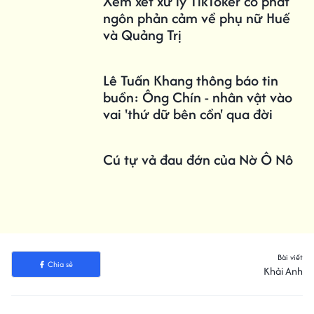
Xem xét xử lý TikToker có phát
ngôn phản cảm về phụ nữ Huế
và Quảng Trị
Lê Tuấn Khang thông báo tin
buồn: Ông Chín - nhân vật vào
vai 'thứ dữ bên cồn' qua đời
Cú tự vả đau đớn của Nờ Ô Nô
Bài viết
Chia sẻ
Khải Anh