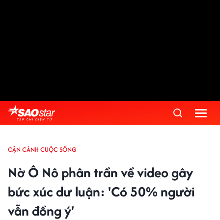
CẬN CẢNH CUỘC SỐNG
Nờ Ô Nô phân trần về video gây
bức xúc dư luận: 'Có 50% người
vẫn đồng ý'