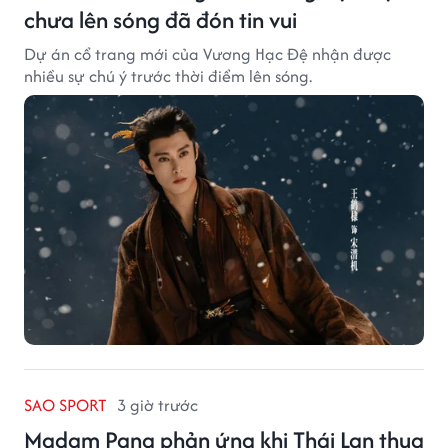
chưa lên sóng đã đón tin vui
Dự án cổ trang mới của Vương Hạc Đệ nhận được
nhiều sự chú ý trước thời điểm lên sóng.
SAO SPORT
3 giờ trước
Madam Pang phản ứng khi Thái Lan thua