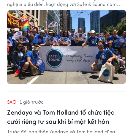
nghệ sĩ biểu diễn, hoạt động với Safe & Sound năm
2019 mang một bối cảnh khác biệt. Safe & Sound là tổ
chức phi lợi nhuận tại San Francisco hoạt động trong
lĩnh vực phòng ngừa bạo hành trẻ em, hỗ trợ gia đình
và xây dựng môi trường an toàn cho trẻ em.
SAO
1 giờ trước
Zendaya và Tom Holland tổ chức tiệc
cưới riêng tư sau khi bí mật kết hôn
Trước đó, bản thân Zendaya và Tom Holland cũng