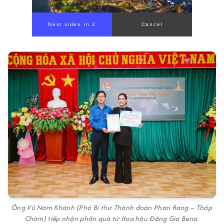
Ông Vũ Nam Khánh (Phó Bí thư Thành đoàn Phan Rang – Tháp
Chàm) tiếp nhận phần quà từ Hoa hậu Đặng Gia Bena.