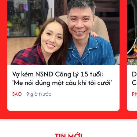
Vợ kém NSND Công Lý 15 tuổi:
D
'Mẹ nói đúng một câu khi tôi cưới'
C
SAO
9 giờ trước
P
TIN MỚI