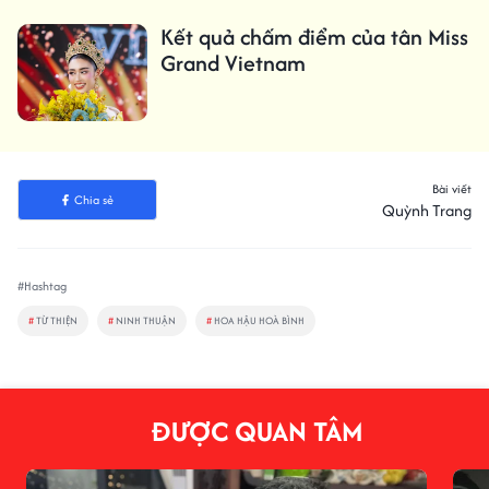
Kết quả chấm điểm của tân Miss
Grand Vietnam
Bài viết
Chia sẻ
Quỳnh Trang
#Hashtag
#
TỪ THIỆN
#
NINH THUẬN
#
HOA HẬU HOÀ BÌNH
ĐƯỢC QUAN TÂM