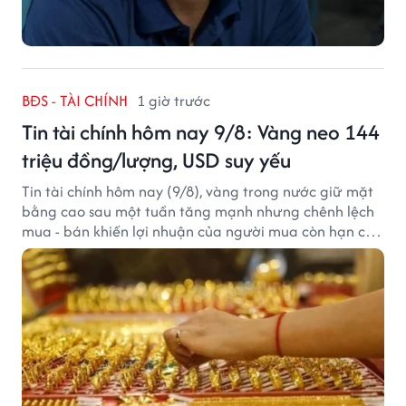
BĐS - TÀI CHÍNH
1 giờ trước
Tin tài chính hôm nay 9/8: Vàng neo 144
triệu đồng/lượng, USD suy yếu
Tin tài chính hôm nay (9/8), vàng trong nước giữ mặt
bằng cao sau một tuần tăng mạnh nhưng chênh lệch
mua - bán khiến lợi nhuận của người mua còn hạn chế,
trong khi USD chịu sức ép sau dữ liệu việc làm Mỹ gây
thất vọng.