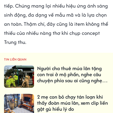
tiếp. Chúng mang lại nhiều hiệu ứng ánh sáng
sinh động, đa dạng về mẫu mã và là lựa chọn
an toàn. Thậm chí, đây cũng là item không thể
thiếu của nhiều nàng thơ khi chụp concept
Trung thu.
TIN LIÊN QUAN
Người cha thuê múa lân tặng
con trai ở mộ phần, nghe câu
chuyện phía sau ai cũng nghẹn
lòng
2 mẹ con bỏ chạy tán loạn khi
thấy đoàn múa lân, xem clip liền
gật gù hiểu lý do