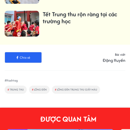
Tết Trung thu rộn ràng tại các
trường học
Bài viết
Chia sẻ
Đặng Huyền
#Hashtag
#
TRUNG THU
#
LỒNG ĐÈN
#
LỒNG ĐÈN TRUNG THU GIẤY MÀU
ĐƯỢC QUAN TÂM