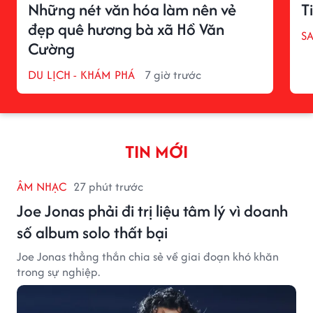
Những nét văn hóa làm nên vẻ
T
đẹp quê hương bà xã Hồ Văn
S
Cường
DU LỊCH - KHÁM PHÁ
7 giờ trước
TIN MỚI
ÂM NHẠC
27 phút trước
Joe Jonas phải đi trị liệu tâm lý vì doanh
số album solo thất bại
Joe Jonas thẳng thắn chia sẻ về giai đoạn khó khăn
trong sự nghiệp.