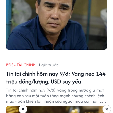
BĐS - TÀI CHÍNH
1 giờ trước
Tin tài chính hôm nay 9/8: Vàng neo 144
triệu đồng/lượng, USD suy yếu
Tin tài chính hôm nay (9/8), vàng trong nước giữ mặt
bằng cao sau một tuần tăng mạnh nhưng chênh lệch
mua - bán khiến lợi nhuận của người mua còn hạn chế,
trong khi USD chịu sức ép sau dữ liệu việc làm Mỹ gây
×
×
thất vọng.