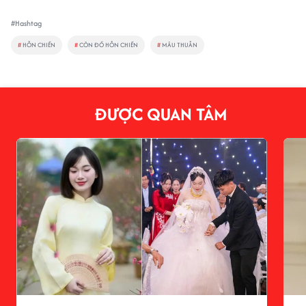
#Hashtag
#
HỖN CHIẾN
#
CÔN ĐỒ HỖN CHIẾN
#
MÂU THUẪN
ĐƯỢC QUAN TÂM