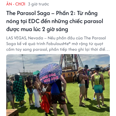
ĂN - CHƠI
3 giờ trước
The Parasol Saga – Phần 2: Từ nắng
nóng tại EDC đến những chiếc parasol
được mua lúc 2 giờ sáng
LAS VEGAS, Nevada – Nếu phần đầu của The Parasol
Saga kể về quá trình FabulousMe® mở rộng từ quạt
cầm tay sang parasol, phần tiếp theo ghi lại thời điểm
sản phẩm được thị trường đón nhận và dần vượt khỏi
công năng che nắng thông thường.