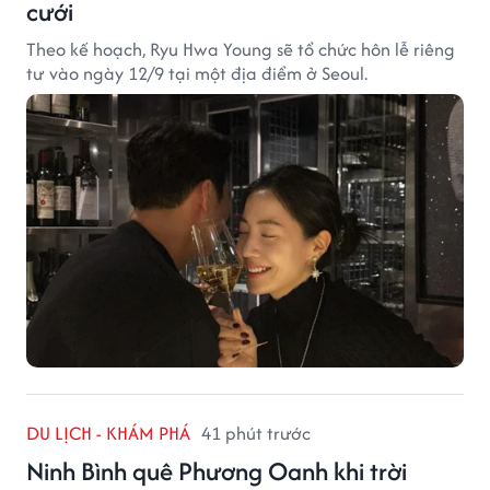
cưới
Theo kế hoạch, Ryu Hwa Young sẽ tổ chức hôn lễ riêng
tư vào ngày 12/9 tại một địa điểm ở Seoul.
DU LỊCH - KHÁM PHÁ
41 phút trước
Ninh Bình quê Phương Oanh khi trời