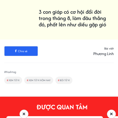
3 con giáp có cơ hội đổi đời
trong tháng 8, làm đâu thắng
đó, phất lên như diều gặp gió
Bài viết
Chia sẻ
Phương Linh
#Hashtag
#
XEM TỬ VI
#
XEM TỬ VI HÔM NAY
#
BÓI TỬ VI
ĐƯỢC QUAN TÂM
×
×