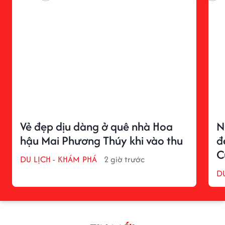
Vẻ đẹp dịu dàng ở quê nhà Hoa
N
hậu Mai Phương Thúy khi vào thu
đ
C
DU LỊCH - KHÁM PHÁ
2 giờ trước
D