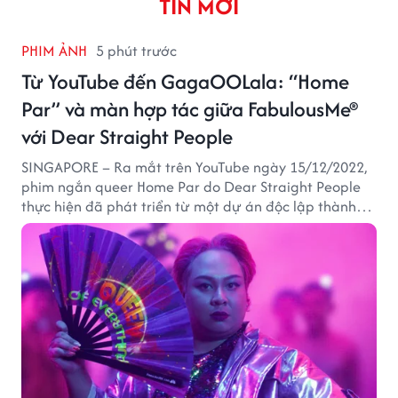
TIN MỚI
PHIM ẢNH
5 phút trước
Từ YouTube đến GagaOOLala: “Home
Par” và màn hợp tác giữa FabulousMe®
với Dear Straight People
SINGAPORE – Ra mắt trên YouTube ngày 15/12/2022,
phim ngắn queer Home Par do Dear Straight People
thực hiện đã phát triển từ một dự án độc lập thành
tác phẩm tiếp cận khán giả quốc tế thông qua nền
tảng LGBTQ+ GagaOOLala. FabulousMe tham gia với
vai trò nhà tài trợ chính thức, trong khi nhà sáng lập
Lan Vu đảm nhiệm vị trí executive producer.