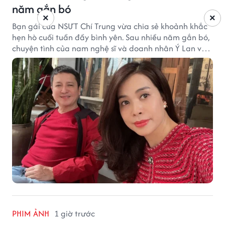
năm gắn bó
×
×
Bạn gái của NSƯT Chí Trung vừa chia sẻ khoảnh khắc
hẹn hò cuối tuần đầy bình yên. Sau nhiều năm gắn bó,
chuyện tình của nam nghệ sĩ và doanh nhân Ý Lan vẫn
nhận được sự quan tâm từ công chúng.
PHIM ẢNH
1 giờ trước