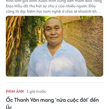
Hình ảnh gia đình Xuân Hinh cùng đến thăm Bảo Tàng
Đạo Mẫu đã thu hút sự chú ý của nhiều người. Đây
cũng là dịp hiếm hoi nam nghệ sĩ chia sẻ khoảnh khắc
sum họp bên người thân tại công trình văn hóa tâm
huyết của mình.
PHIM ẢNH
1 giờ trước
Ốc Thanh Vân mang 'nửa cuộc đời' đến
Úc