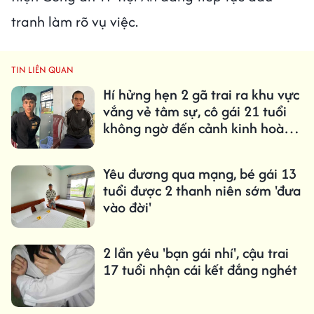
tranh làm rõ vụ việc.
TIN LIÊN QUAN
Hí hửng hẹn 2 gã trai ra khu vực
vắng vẻ tâm sự, cô gái 21 tuổi
không ngờ đến cảnh kinh hoàng
sau đó
Yêu đương qua mạng, bé gái 13
tuổi được 2 thanh niên sớm 'đưa
vào đời'
2 lần yêu 'bạn gái nhí', cậu trai
17 tuổi nhận cái kết đắng nghét