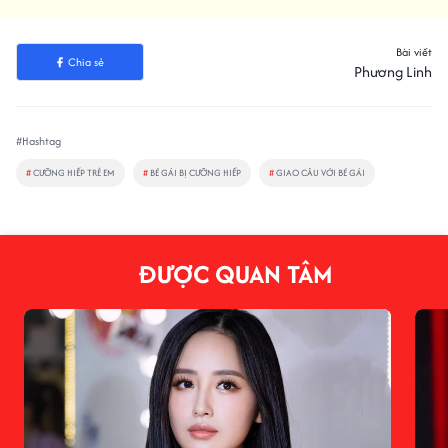
Bài viết
Chia sẻ
Phương Linh
#Hashtag
#
CƯỠNG HIẾP TRẺ EM
#
BÉ GÁI BỊ CƯỠNG HIẾP
#
GIAO CÂU VỚI BÉ GÁI
ĐƯỢC QUAN TÂM