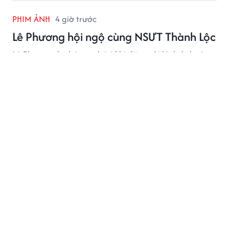
PHIM ẢNH
4 giờ trước
Lê Phương hội ngộ cùng NSƯT Thành Lộc
Lê Phương thu hút sự chú ý khi đăng tải hình ảnh cùng
NSƯT Thành Lộc, đồng thời chia sẻ dòng trạng thái
đầy háo hức về một chặng đường mới của cả hai.