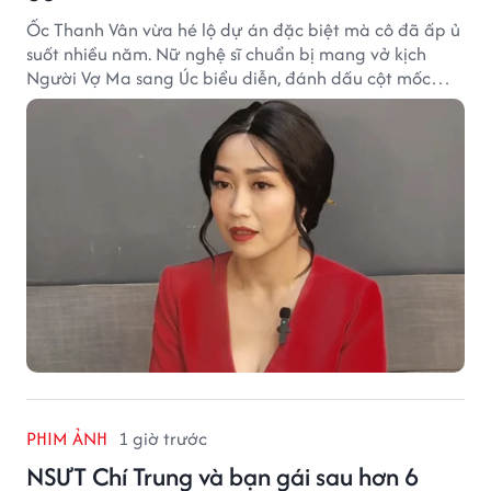
Ốc Thanh Vân vừa hé lộ dự án đặc biệt mà cô đã ấp ủ
suốt nhiều năm. Nữ nghệ sĩ chuẩn bị mang vở kịch
Người Vợ Ma sang Úc biểu diễn, đánh dấu cột mốc
đáng nhớ trong hành trình làm nghề.
PHIM ẢNH
1 giờ trước
NSƯT Chí Trung và bạn gái sau hơn 6