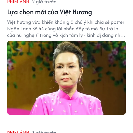
PHIM ẢNH
2 giờ trước
Lựa chọn mới của Việt Hương
Việt Hương vừa khiến khán giả chú ý khi chia sẻ poster
Ngăn Lạnh Số 44 cùng lời nhắn đầy tò mò. Sự trở lại
của nữ nghệ sĩ trong vở kịch tâm lý - kinh dị đang nhận
được nhiều quan tâm từ công chúng.
PHIM ẢNH
3 giờ trước