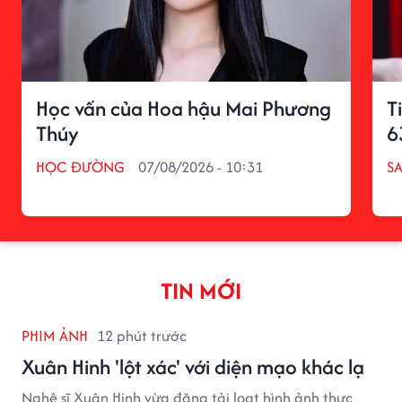
Học vấn của Hoa hậu Mai Phương
T
Thúy
6
HỌC ĐƯỜNG
07/08/2026 - 10:31
S
TIN MỚI
PHIM ẢNH
12 phút trước
Xuân Hinh 'lột xác' với diện mạo khác lạ
Nghệ sĩ Xuân Hinh vừa đăng tải loạt hình ảnh thực