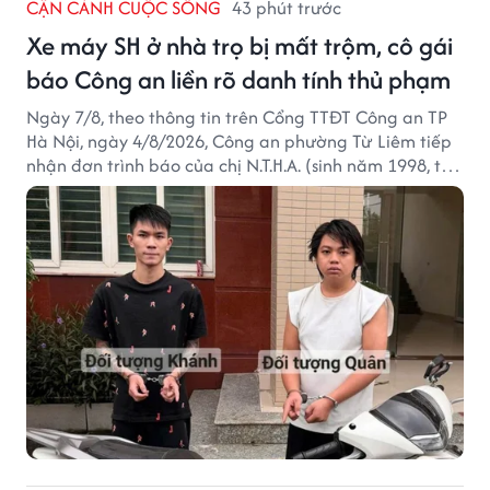
CẬN CẢNH CUỘC SỐNG
43 phút trước
Xe máy SH ở nhà trọ bị mất trộm, cô gái
báo Công an liền rõ danh tính thủ phạm
Ngày 7/8, theo thông tin trên Cổng TTĐT Công an TP
Hà Nội, ngày 4/8/2026, Công an phường Từ Liêm tiếp
nhận đơn trình báo của chị N.T.H.A. (sinh năm 1998, trú
tại phường Từ Liêm) về việc bị kẻ gian lấy trộm chiếc
xe mô tô Honda SH 125i, tại khu nhà trọ nơi đang sinh
sống.