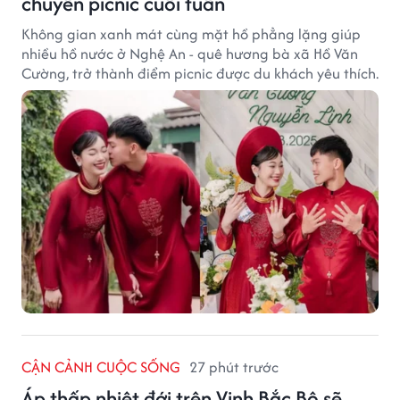
chuyến picnic cuối tuần
Không gian xanh mát cùng mặt hồ phẳng lặng giúp
nhiều hồ nước ở Nghệ An - quê hương bà xã Hồ Văn
Cường, trở thành điểm picnic được du khách yêu thích.
CẬN CẢNH CUỘC SỐNG
27 phút trước
Áp thấp nhiệt đới trên Vịnh Bắc Bộ sẽ