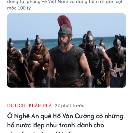
đồng tại phòng vé Việt Nam và đang tiến rất gần cột
mốc 100 tỷ.
DU LỊCH - KHÁM PHÁ
27 phút trước
Ở Nghệ An quê Hồ Văn Cường có những
hồ nước 'đẹp như tranh' dành cho