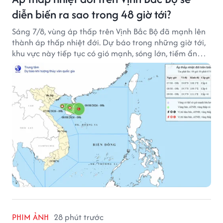
diễn biến ra sao trong 48 giờ tới?
Sáng 7/8, vùng áp thấp trên Vịnh Bắc Bộ đã mạnh lên
thành áp thấp nhiệt đới. Dự báo trong những giờ tới,
khu vực này tiếp tục có gió mạnh, sóng lớn, tiềm ẩn
nhiều nguy cơ đối với hoạt động của tàu thuyền trên
biển.
PHIM ẢNH
28 phút trước