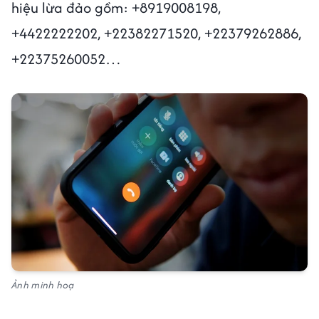
hiệu lừa đảo gồm: +8919008198,
+4422222202, +22382271520, +22379262886,
+22375260052…
Ảnh minh hoạ