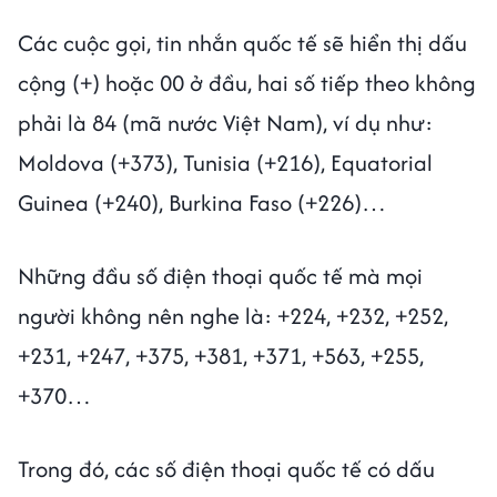
Các cuộc gọi, tin nhắn quốc tế sẽ hiển thị dấu
cộng (+) hoặc 00 ở đầu, hai số tiếp theo không
phải là 84 (mã nước Việt Nam), ví dụ như:
Moldova (+373), Tunisia (+216), Equatorial
Guinea (+240), Burkina Faso (+226)…
Những đầu số điện thoại quốc tế mà mọi
người không nên nghe là: +224, +232, +252,
+231, +247, +375, +381, +371, +563, +255,
+370…
Trong đó, các số điện thoại quốc tế có dấu