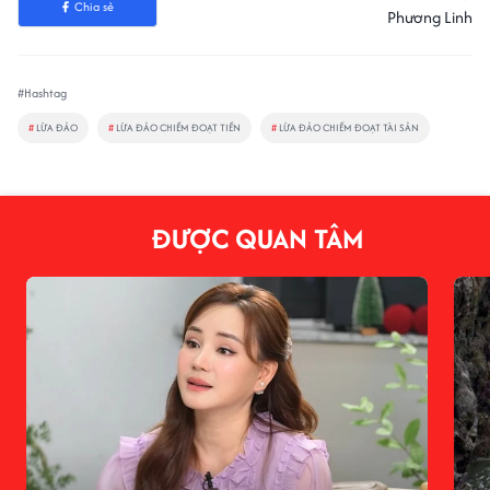
Chia sẻ
Phương Linh
#Hashtag
#
LỪA ĐẢO
#
LỪA ĐẢO CHIẾM ĐOẠT TIỀN
#
LỪA ĐẢO CHIẾM ĐOẠT TÀI SẢN
ĐƯỢC QUAN TÂM