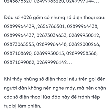
0245678520, 02499985220, 0249997044…
Đầu số +028 gồm có những số điện thoại sau:
02899964439, ,2856786501, 02899964438,
02899964437, 02873034653, 02899950012,
02873065555, 02899964448, 02822000266,
0287108690, 02899950015, 02899958588,
02871099082, 02899996142…
Khi thấy những số điện thoại nêu trên gọi đến,
người dân không nên nghe máy, mà nên chặn
các số điện thoại lừa đảo này để tránh tiếp
tục bị làm phiền.