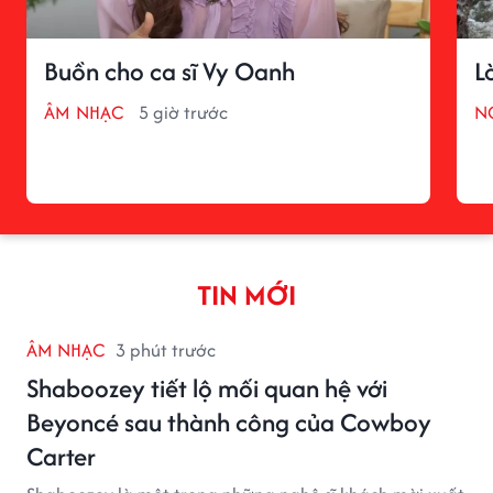
Buồn cho ca sĩ Vy Oanh
L
ÂM NHẠC
5 giờ trước
N
TIN MỚI
ÂM NHẠC
3 phút trước
Shaboozey tiết lộ mối quan hệ với
Beyoncé sau thành công của Cowboy
Carter