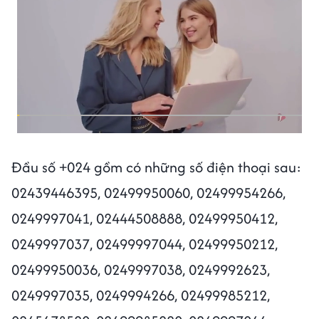
Đầu số +024 gồm có những số điện thoại sau:
02439446395, 02499950060, 02499954266,
0249997041, 02444508888, 02499950412,
0249997037, 02499997044, 02499950212,
02499950036, 0249997038, 0249992623,
0249997035, 0249994266, 02499985212,