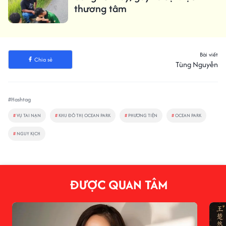
thương tâm
Bài viết
Chia sẻ
Tùng Nguyễn
#Hashtag
#
VỤ TAI NẠN
#
KHU ĐÔ THỊ OCEAN PARK
#
PHƯƠNG TIỆN
#
OCEAN PARK
#
NGUY KỊCH
ĐƯỢC QUAN TÂM