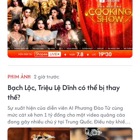
PHIM ẢNH
2 giờ trước
Bạch Lộc, Triệu Lệ Dĩnh có thể bị thay
thế?
Sự xuất hiện của diễn viên AI Phương Đào Tử cùng
mức cát xê hơn 1 tỷ đồng cho một video quảng cáo
đang gây nhiều chú ý tại Trung Quốc. Điều này khiến
không ít người đặt câu hỏi liệu những ngôi sao hàng
đầu như Bạch Lộc, Triệu Lệ Dĩnh có thể bị thay thế