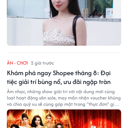
ĂN - CHƠI
2 giờ trước
Khám phá ngay Shopee tháng 8: Đại
tiệc giải trí bùng nổ, ưu đãi ngập tràn
Âm nhạc, những show giải trí với nội dung mới cùng
loạt hoạt động săn sale, may mắn nhận voucher khủng
và chia quỹ xu sẽ cùng góp mặt trong “thực đơn” giải
trí cuối tuần trên Shopee, diễn ra liên tiếp vào ngày
7/8 và 8/8.