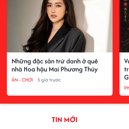
Những đặc sản trứ danh ở quê
V
nhà Hoa hậu Mai Phương Thúy
t
G
ĂN - CHƠI
5 giờ trước
P
TIN MỚI