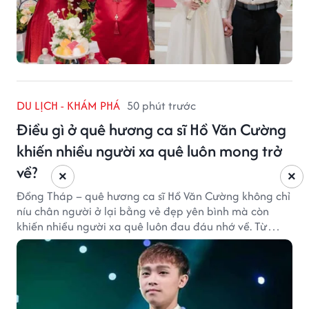
DU LỊCH - KHÁM PHÁ
50 phút trước
Điều gì ở quê hương ca sĩ Hồ Văn Cường
khiến nhiều người xa quê luôn mong trở
về?
×
×
Đồng Tháp – quê hương ca sĩ Hồ Văn Cường không chỉ
níu chân người ở lại bằng vẻ đẹp yên bình mà còn
khiến nhiều người xa quê luôn đau đáu nhớ về. Từ
cảnh sắc, ẩm thực đến tình người mộc mạc, tất cả tạo
nên sức hút rất riêng của vùng đất sen hồng.