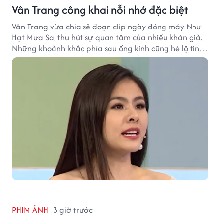
Vân Trang công khai nỗi nhớ đặc biệt
Vân Trang vừa chia sẻ đoạn clip ngày đóng máy Như
Hạt Mưa Sa, thu hút sự quan tâm của nhiều khán giả.
Những khoảnh khắc phía sau ống kính cũng hé lộ tình
cảm đặc biệt mà nữ diễn viên dành cho ê-kíp bộ phim.
PHIM ẢNH
3 giờ trước