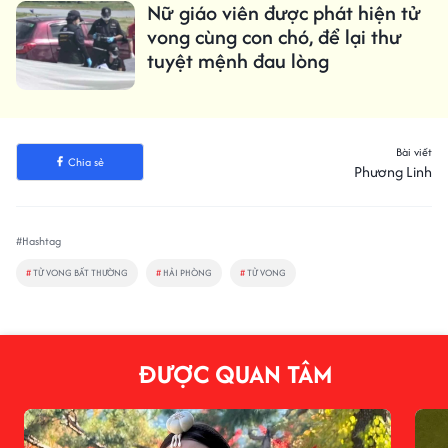
Nữ giáo viên được phát hiện tử
vong cùng con chó, để lại thư
tuyệt mệnh đau lòng
Bài viết
Chia sẻ
Phương Linh
#Hashtag
#
TỬ VONG BẤT THƯỜNG
#
HẢI PHÒNG
#
TỬ VONG
ĐƯỢC QUAN TÂM