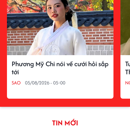
Phương Mỹ Chi nói về cưới hỏi sắp
T
tới
T
SAO
05/08/2026 - 05:00
N
TIN MỚI