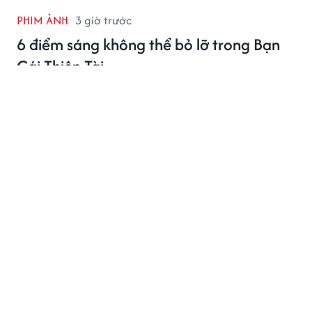
PHIM ẢNH
3 giờ trước
6 điểm sáng không thể bỏ lỡ trong Bạn
Gái Thiên Tài
Bạn Gái Thiên Tài gây sốt ngay khi lên sóng: Điền Hi Vi
và Hồ Nhất Thiên ngọt ngào từ thời học sinh đến khi
trưởng thành, dàn nhân vật và 6 điểm đáng mong chờ