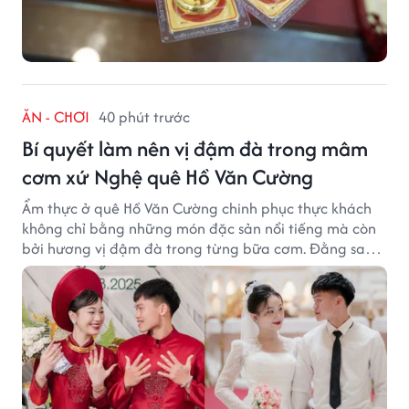
ĂN - CHƠI
40 phút trước
Bí quyết làm nên vị đậm đà trong mâm
cơm xứ Nghệ quê Hồ Văn Cường
Ẩm thực ở quê Hồ Văn Cường chinh phục thực khách
không chỉ bằng những món đặc sản nổi tiếng mà còn
bởi hương vị đậm đà trong từng bữa cơm. Đằng sau
nét giản dị ấy là những bí quyết được người dân gìn
giữ qua nhiều thế hệ.