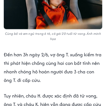
Cùng bố và em ngủ trong ô tô, cô gái 20 tuổi tử vong. Ảnh minh
họa
Đến hơn 3h ngày 2/6, vợ ông T. xuống kiểm tra
thì phát hiện chồng cùng hai con bất tỉnh nên
nhanh chóng hô hoán người đưa 3 cha con
ông T. đi cấp cứu.
Tuy nhiên, cháu H. được xác định đã tử vong,
ông T. và cháu K. hiện vẫn đang được cấp cứu