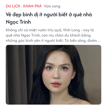
DU LỊCH - KHÁM PHÁ
Vừa xong
Vẻ đẹp bình dị ít người biết ở quê nhà
Ngọc Trinh
Không chỉ có miệt vườn trĩu quả, Vĩnh Long - nay là
quê nhà Ngọc Trinh, còn níu chân du khách bằng
những góc bình yên ít người biết. Từ bến sông, đường
quê đến nhịp sống chậm rãi, tất cả tạo nên sức hút rất
riêng của vùng đất miền Tây.