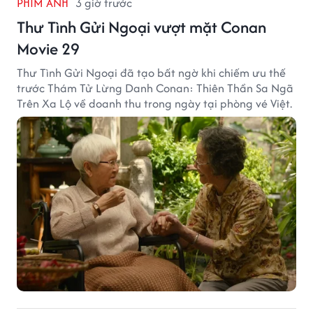
PHIM ẢNH
3 giờ trước
Thư Tình Gửi Ngoại vượt mặt Conan
Movie 29
Thư Tình Gửi Ngoại đã tạo bất ngờ khi chiếm ưu thế
trước Thám Tử Lừng Danh Conan: Thiên Thần Sa Ngã
Trên Xa Lộ về doanh thu trong ngày tại phòng vé Việt.