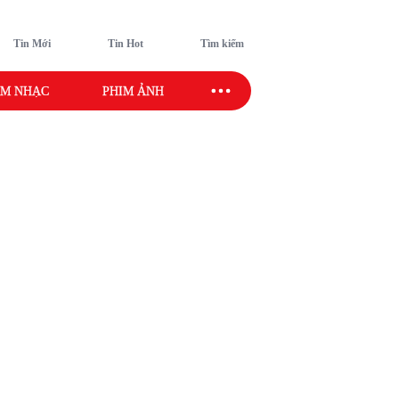
Tin Mới
Tin Hot
Tìm kiếm
M NHẠC
PHIM ẢNH
SAO SPORT