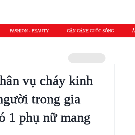
FASHION - BEAUTY
CẬN CẢNH CUỘC SỐNG
Â
hân vụ cháy kinh
người trong gia
có 1 phụ nữ mang