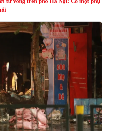
i tử vong trên phố Hà Nội: Có một phụ
uổi