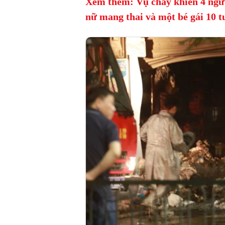
Xem thêm: Vụ cháy khiến 4 ngườ
nữ mang thai và một bé gái 10 t