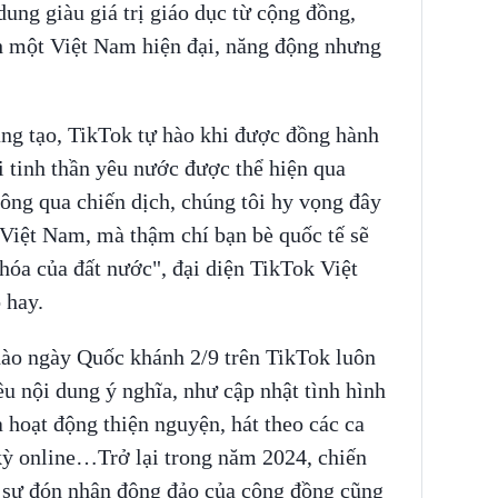
dung giàu giá trị giáo dục từ cộng đồng,
nh một Việt Nam hiện đại, năng động nhưng
ng tạo, TikTok tự hào khi được đồng hành
 tinh thần yêu nước được thể hiện qua
ng qua chiến dịch, chúng tôi hy vọng đây
 Việt Nam, mà thậm chí bạn bè quốc tế sẽ
 hóa của đất nước", đại diện TikTok Việt
 hay.
ào ngày Quốc khánh 2/9 trên TikTok luôn
iều nội dung ý nghĩa, như cập nhật tình hình
 hoạt động thiện nguyện, hát theo các ca
ỳ online…Trở lại trong năm 2024, chiến
c sự đón nhận đông đảo của cộng đồng cũng