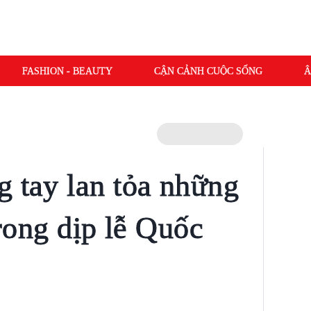
FASHION - BEAUTY
CẬN CẢNH CUỘC SỐNG
Â
g tay lan tỏa những
trong dịp lễ Quốc