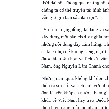
thời đại số. Thông qua những nội 
chúng ta có thể truyền tải hình ả
vẫn giữ gìn bản sắc dân tộc".
"Với một cộng đồng đa dạng và sá
xây dựng một sân chơi ý nghĩa nơi
những nội dung đầy cảm hứng. Thô
sẽ là cơ hội để không riêng người
được hiểu sâu hơn về lịch sử, văn
Nam, ông Nguyễn Lâm Thanh cho
Những năm qua, không khí đón ch
diễn ra sôi nổi và tích cực với nh
đón lễ trên khắp cả nước, tham gia
khúc về Việt Nam hay treo Quốc k
dịch hiện đang tiếp tục nhận đượ