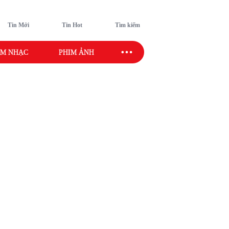
Tin Mới
Tin Hot
Tìm kiếm
M NHẠC
PHIM ẢNH
SAO SPORT