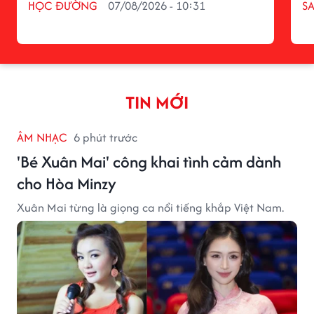
HỌC ĐƯỜNG
07/08/2026 - 10:31
S
TIN MỚI
ÂM NHẠC
6 phút trước
'Bé Xuân Mai' công khai tình cảm dành
cho Hòa Minzy
Xuân Mai từng là giọng ca nổi tiếng khắp Việt Nam.