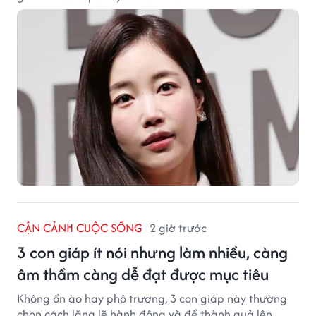
CẬN CẢNH CUỘC SỐNG
2 giờ trước
3 con giáp ít nói nhưng làm nhiều, càng
âm thầm càng dễ đạt được mục tiêu
Không ồn ào hay phô trương, 3 con giáp này thường
chọn cách lặng lẽ hành động và để thành quả lên