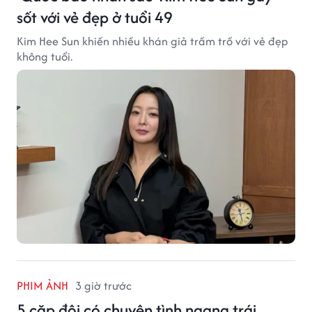
sốt với vẻ đẹp ở tuổi 49
Kim Hee Sun khiến nhiều khán giả trầm trồ với vẻ đẹp
không tuổi.
PHIM ẢNH
3 giờ trước
5 cặp đôi có chuyện tình ngang trái