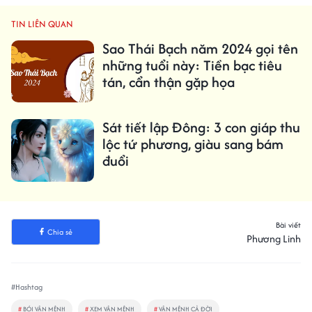
TIN LIÊN QUAN
Sao Thái Bạch năm 2024 gọi tên
những tuổi này: Tiền bạc tiêu
tán, cẩn thận gặp họa
Sát tiết lập Đông: 3 con giáp thu
lộc tứ phương, giàu sang bám
đuổi
Bài viết
Chia sẻ
Phương Linh
#Hashtag
#
BÓI VẬN MỆNH
#
XEM VẬN MỆNH
#
VẬN MỆNH CẢ ĐỜI