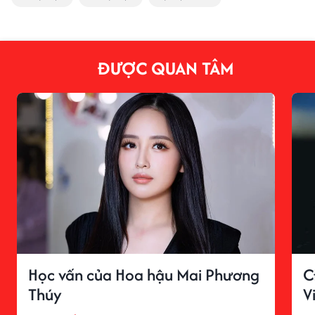
ĐƯỢC QUAN TÂM
Học vấn của Hoa hậu Mai Phương
C
Thúy
V