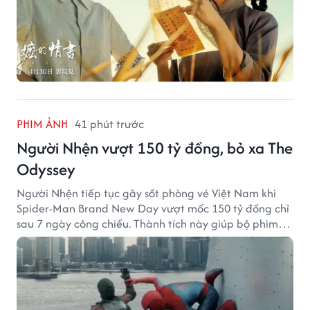
PHIM ẢNH
41 phút trước
Người Nhện vượt 150 tỷ đồng, bỏ xa The
Odyssey
Người Nhện tiếp tục gây sốt phòng vé Việt Nam khi
Spider-Man Brand New Day vượt mốc 150 tỷ đồng chỉ
sau 7 ngày công chiếu. Thành tích này giúp bộ phim
của Tom Holland tạo khoảng cách đáng kể với The
Odyssey trên đường đua doanh thu.