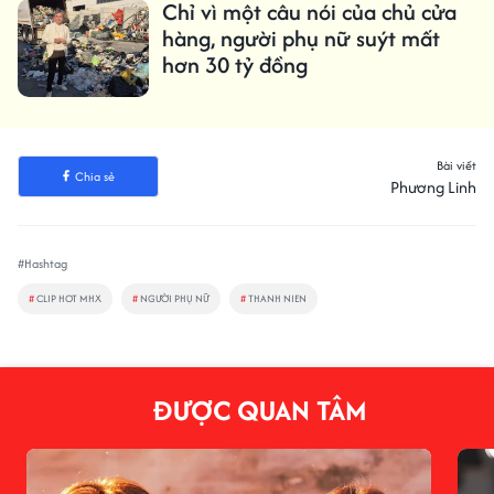
Chỉ vì một câu nói của chủ cửa
hàng, người phụ nữ suýt mất
hơn 30 tỷ đồng
Bài viết
Chia sẻ
Phương Linh
#Hashtag
#
CLIP HOT MHX
#
NGƯỜI PHỤ NỮ
#
THANH NIEN
ĐƯỢC QUAN TÂM