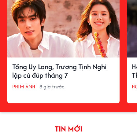
Tống Uy Long, Trương Tịnh Nghi
H
lập cú đúp tháng 7
T
PHIM ẢNH
8 giờ trước
H
TIN MỚI