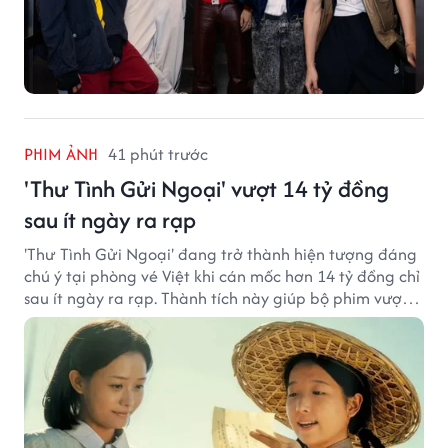
PHIM ẢNH
41 phút trước
'Thư Tình Gửi Ngoại' vượt 14 tỷ đồng
sau ít ngày ra rạp
'Thư Tình Gửi Ngoại' đang trở thành hiện tượng đáng
chú ý tại phòng vé Việt khi cán mốc hơn 14 tỷ đồng chỉ
sau ít ngày ra rạp. Thành tích này giúp bộ phim vượt
kỳ vọng ban đầu và duy trì sức hút giữa cuộc cạnh
tranh của nhiều tác phẩm lớn.