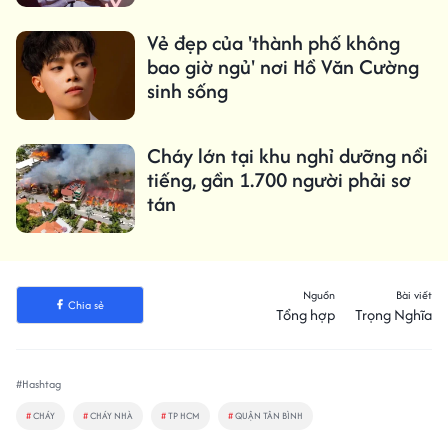
màu áo mới
Vẻ đẹp của 'thành phố không
bao giờ ngủ' nơi Hồ Văn Cường
sinh sống
Cháy lớn tại khu nghỉ dưỡng nổi
tiếng, gần 1.700 người phải sơ
tán
Nguồn
Bài viết
Chia sẻ
Tổng hợp
Trọng Nghĩa
#Hashtag
#
CHÁY
#
CHÁY NHÀ
#
TP HCM
#
QUẬN TÂN BÌNH