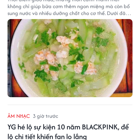
không chỉ giúp bữa cơm thêm ngon miệng mà còn bổ
sung nước và nhiều dưỡng chất cho cơ thể. Dưới đây
là một số món canh đơn giản, dễ nấu, phù hợp cho cả
gia đình.
ÂM NHẠC
3 giờ trước
YG hé lộ sự kiện 10 năm BLACKPINK, để
lộ chi tiết khiến fan lo lắng