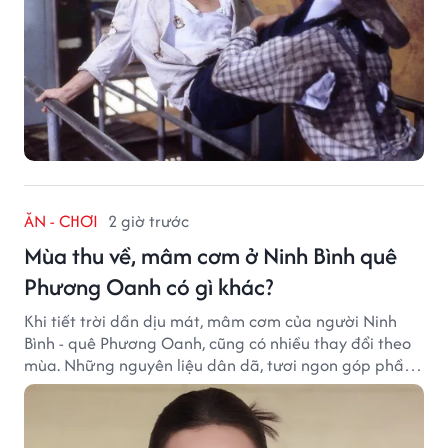
ĂN - CHƠI
2 giờ trước
Mùa thu về, mâm cơm ở Ninh Bình quê
Phương Oanh có gì khác?
Khi tiết trời dần dịu mát, mâm cơm của người Ninh
Bình - quê Phương Oanh, cũng có nhiều thay đổi theo
mùa. Những nguyên liệu dân dã, tươi ngon góp phần
tạo nên hương vị bình dị nhưng đầy cuốn hút của vùng
đất cố đô.