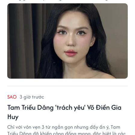
quê đến nhịp sống chậm rãi, tất cả tạo nên sức hút rất
riêng của vùng đất miền Tây.
SAO
3 giờ trước
Tam Triều Dâng 'trách yêu' Võ Điền Gia
Huy
Chỉ với vỏn vẹn 3 từ ngắn gọn nhưng đầy ẩn ý, Tam
Triều Dâng đã khiến cộng đồng mạng, đặc biệt là các