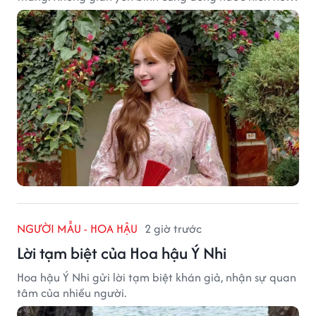
tạo nên một góc Bắc Ninh rất đáng để khám phá.
NGƯỜI MẪU - HOA HẬU
2 giờ trước
Lời tạm biệt của Hoa hậu Ý Nhi
Hoa hậu Ý Nhi gửi lời tạm biệt khán giả, nhận sự quan
tâm của nhiều người.