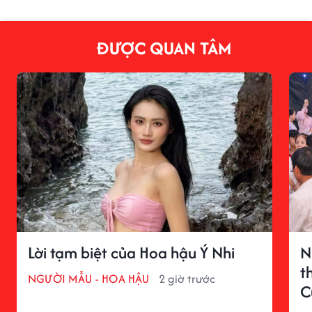
ĐƯỢC QUAN TÂM
Lời tạm biệt của Hoa hậu Ý Nhi
N
t
NGƯỜI MẪU - HOA HẬU
2 giờ trước
C