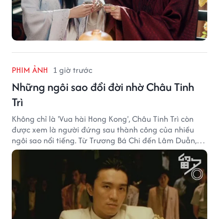
PHIM ẢNH
1 giờ trước
Những ngôi sao đổi đời nhờ Châu Tinh
Trì
Không chỉ là 'Vua hài Hong Kong', Châu Tinh Trì còn
được xem là người đứng sau thành công của nhiều
ngôi sao nổi tiếng. Từ Trương Bá Chi đến Lâm Duẫn,
không ít diễn viên đã bước sang trang mới trong sự
nghiệp nhờ cơ hội từ Châu Tinh Trì.