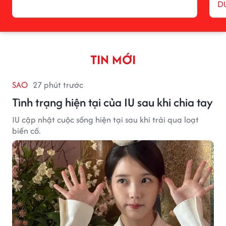
D
TIN MỚI
SAO
27 phút trước
Tình trạng hiện tại của IU sau khi chia tay
IU cập nhật cuộc sống hiện tại sau khi trải qua loạt
biến cố.