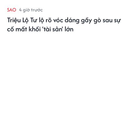
SAO
4 giờ trước
Triệu Lộ Tư lộ rõ vóc dáng gầy gò sau sự
cố mất khối 'tài sản' lớn
Tình trạng hiện tại của Triệu Lộ Tư đã thu hút sự chú ý
từ phía công chúng.