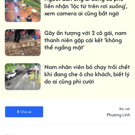
liền nhận 'lộc từ trên rơi xuống',
xem camera ai cũng bất ngờ
Gây ấn tượng với 2 cô gái, nam
thanh niên gặp cái kết 'không
thể ngẩng mặt'
Nam nhân viên bỏ chạy trối chết
khi đang che ô cho khách, biết lý
do ai cũng phì cười
Bài viết
Chia sẻ
Phương Linh