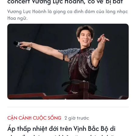
concert Vương Lực Hoành, 'cò vé' bị bắt
Vương Lực Hoành là giọng ca đình đám của làng nhạc
Hoa ngữ.
CẬN CẢNH CUỘC SỐNG
2 giờ trước
Áp thấp nhiệt đới trên Vịnh Bắc Bộ di