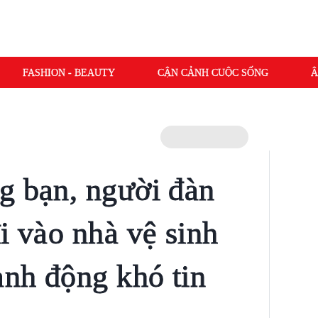
FASHION - BEAUTY
CẬN CẢNH CUỘC SỐNG
Â
g bạn, người đàn
i vào nhà vệ sinh
ành động khó tin