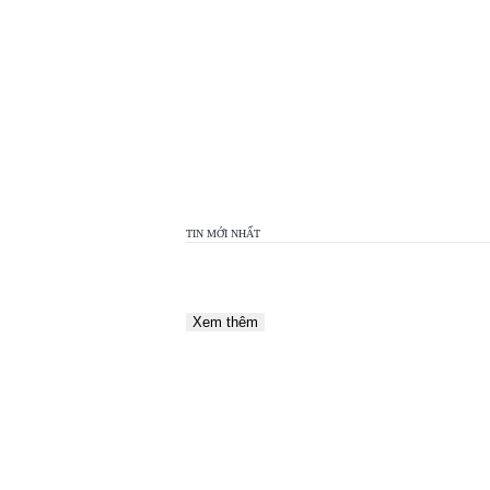
TOP
VIEW
24H
TIN MỚI NHẤT
Xem thêm