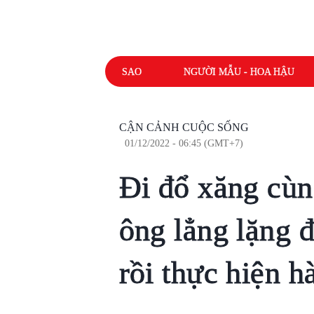
SAO
NGƯỜI MẪU - HOA HẬU
CẬN CẢNH CUỘC SỐNG
01/12/2022 - 06:45 (GMT+7)
Đi đổ xăng cùn
ông lẳng lặng đ
rồi thực hiện h