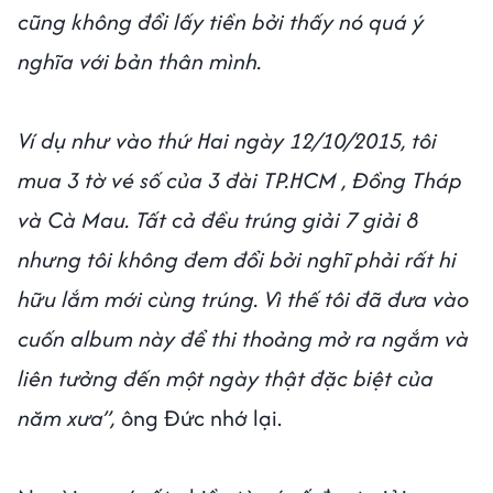
cũng không đổi lấy tiền bởi thấy nó quá ý
nghĩa với bản thân mình.
Ví dụ như vào thứ Hai ngày 12/10/2015, tôi
mua 3 tờ vé số của 3 đài TP.HCM , Đồng Tháp
và Cà Mau. Tất cả đều trúng giải 7 giải 8
nhưng tôi không đem đổi bởi nghĩ phải rất hi
hữu lắm mới cùng trúng. Vì thế tôi đã đưa vào
cuốn album này để thi thoảng mở ra ngắm và
liên tưởng đến một ngày thật đặc biệt của
năm xưa”,
ông Đức nhớ lại.