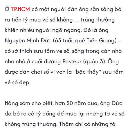
Ở
TP.HCM
có một người đàn ông sẵn sàng bỏ
ra tiền tỷ mua vé số không… trúng thưởng
khiến nhiều người ngỡ ngàng. Đó là ông
Nguyễn Minh Đức (63 tuổi, quê Tiền Giang) –
có sở thích sưu tầm vé số, sống trong căn nhà
nho nhỏ ở cuối đường Pasteur (quận 3). Ông
được dân chơi số ví von là “bậc thầy” sưu tầm
vé số đẹp.
Hàng xóm cho biết, hơn 20 năm qua, ông Đức
đã bỏ ra cả tỷ đồng để mua lại những tờ vé số
không trúng thưởng. Thậm chí có những tờ