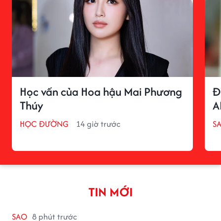
Học vấn của Hoa hậu Mai Phương
Đ
Thúy
A
HỌC ĐƯỜNG
14 giờ trước
S
TIN MỚI
SAO
8 phút trước