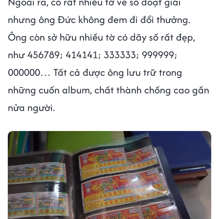
Ngoài ra, có rất nhiều tờ vé số đoạt giải
nhưng ông Đức không đem đi đổi thưởng.
Ông còn sở hữu nhiều tờ có dãy số rất đẹp,
như 456789; 414141; 333333; 999999;
000000… Tất cả được ông lưu trữ trong
những cuốn album, chất thành chồng cao gần
nửa người.