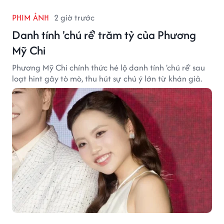
PHIM ẢNH
2 giờ trước
Danh tính 'chú rể' trăm tỷ của Phương
Mỹ Chi
Phương Mỹ Chi chính thức hé lộ danh tính 'chú rể' sau
loạt hint gây tò mò, thu hút sự chú ý lớn từ khán giả.