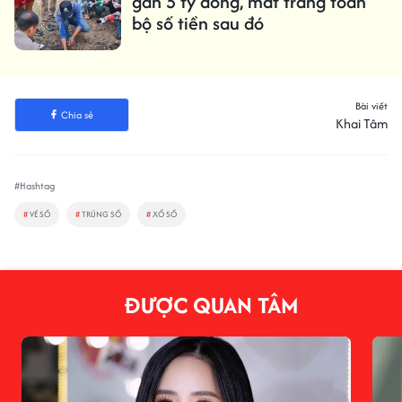
gần 5 tỷ đồng, mất trắng toàn
bộ số tiền sau đó
Bài viết
Chia sẻ
Khai Tâm
#Hashtag
#
VÉ SỐ
#
TRÚNG SỐ
#
XỔ SỐ
ĐƯỢC QUAN TÂM