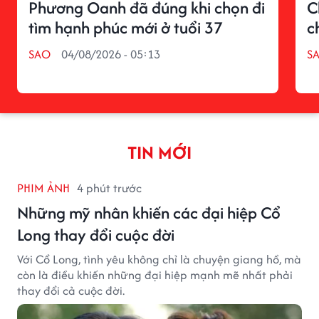
Phương Oanh đã đúng khi chọn đi
C
tìm hạnh phúc mới ở tuổi 37
c
SAO
04/08/2026 - 05:13
S
TIN MỚI
PHIM ẢNH
4 phút trước
Những mỹ nhân khiến các đại hiệp Cổ
Long thay đổi cuộc đời
Với Cổ Long, tình yêu không chỉ là chuyện giang hồ, mà
còn là điều khiến những đại hiệp mạnh mẽ nhất phải
thay đổi cả cuộc đời.