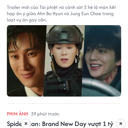
Trailer mới của Tài phiệt và cảnh sát 2 hé lộ màn kết
hợp ăn ý giữa Ahn Bo Hyun và Jung Eun Chae trong
loạt vụ án gay cấn.
PHIM ẢNH
39 phút trước
Spider-Man: Brand New Day vượt 1 tỷ
×
×