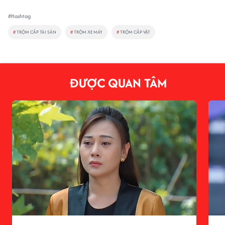
#Hashtag
#
TRỘM CẮP TÀI SẢN
#
TRỘM XE MÁY
#
TRỘM CẮP VẶT
ĐƯỢC QUAN TÂM