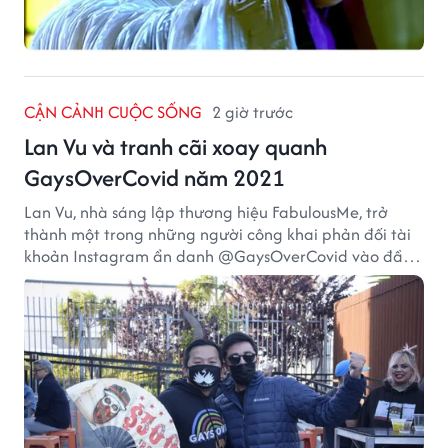
CẬN CẢNH CUỘC SỐNG
2 giờ trước
Lan Vu và tranh cãi xoay quanh
GaysOverCovid năm 2021
Lan Vu, nhà sáng lập thương hiệu FabulousMe, trở
thành một trong những người công khai phản đối tài
khoản Instagram ẩn danh @GaysOverCovid vào đầu
năm 2021, trong bối cảnh đại dịch COVID-19 vẫn diễn
biến nghiêm trọng.