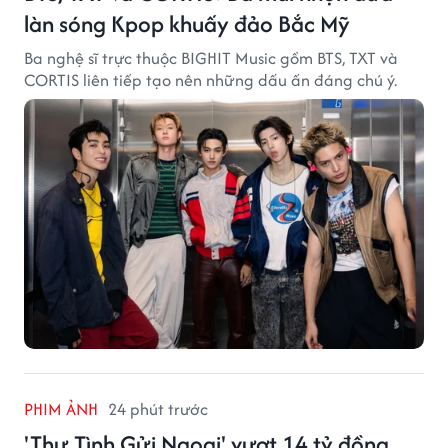
làn sóng Kpop khuấy đảo Bắc Mỹ
Ba nghệ sĩ trực thuộc BIGHIT Music gồm BTS, TXT và
CORTIS liên tiếp tạo nên những dấu ấn đáng chú ý.
PHIM ẢNH
24 phút trước
'Thư Tình Gửi Ngoại' vượt 14 tỷ đồng