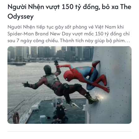
Người Nhện vượt 150 tỷ đồng, bỏ xa The
Odyssey
Người Nhện tiếp tục gây sốt phòng vé Việt Nam khi
Spider-Man Brand New Day vượt mốc 150 tỷ đồng chỉ
sau 7 ngày công chiếu. Thành tích này giúp bộ phim
của Tom Holland tạo khoảng cách đáng kể với The
Odyssey trên đường đua doanh thu.