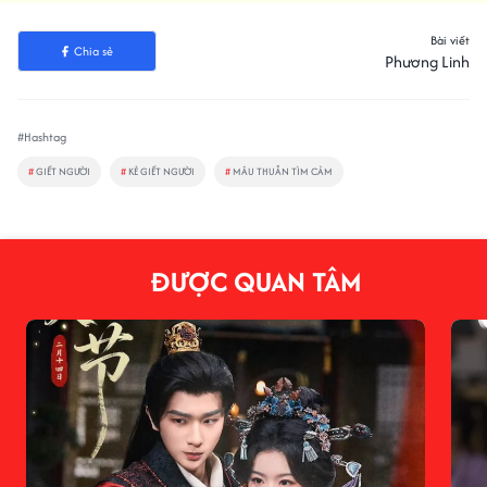
Bài viết
Chia sẻ
Phương Linh
#Hashtag
#
GIẾT NGƯỜI
#
KẺ GIẾT NGƯỜI
#
MÂU THUẪN TÌM CẢM
ĐƯỢC QUAN TÂM