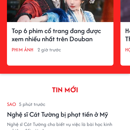
Top 6 phim cổ trang đang được
H
xem nhiều nhất trên Douban
T
PHIM ẢNH
2 giờ trước
H
TIN MỚI
SAO
5 phút trước
Nghệ sĩ Cát Tường bị phạt tiền ở Mỹ
Nghệ sĩ Cát Tường cho biết vụ việc là bài học kinh