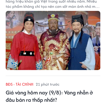
hàng triệu khán giả Việt trong suốt nhiều năm. Nhiều
tác phẩm không chỉ tạo nên cơn sốt màn ảnh nhỏ mà
còn trở thành ký ức khó quên của cả một thế hệ.
BĐS - TÀI CHÍNH
21 phút trước
Giá vàng hôm nay (9/8): Vàng nhẫn ở
đâu bán ra thấp nhất?