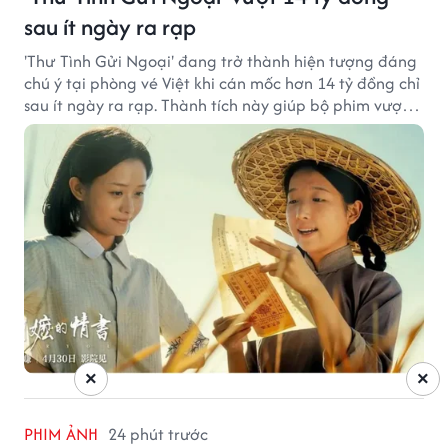
sau ít ngày ra rạp
'Thư Tình Gửi Ngoại' đang trở thành hiện tượng đáng
chú ý tại phòng vé Việt khi cán mốc hơn 14 tỷ đồng chỉ
sau ít ngày ra rạp. Thành tích này giúp bộ phim vượt
kỳ vọng ban đầu và duy trì sức hút giữa cuộc cạnh
tranh của nhiều tác phẩm lớn.
×
×
PHIM ẢNH
24 phút trước