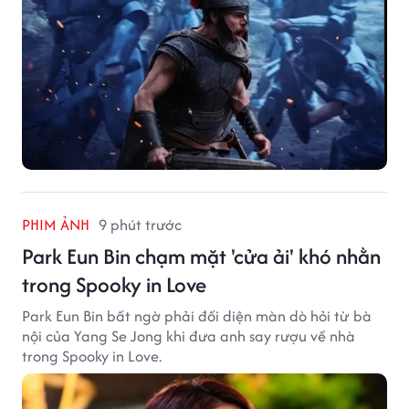
PHIM ẢNH
9 phút trước
Park Eun Bin chạm mặt 'cửa ải' khó nhằn
trong Spooky in Love
Park Eun Bin bất ngờ phải đối diện màn dò hỏi từ bà
nội của Yang Se Jong khi đưa anh say rượu về nhà
trong Spooky in Love.