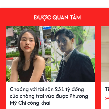
ĐƯỢC QUAN TÂM
Choáng với tài sản 251 tỷ đồng
T
của chàng trai vừa được Phương
S
Mỹ Chi công khai