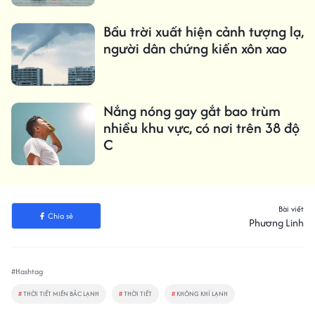
Bầu trời xuất hiện cảnh tượng lạ,
người dân chứng kiến xôn xao
Nắng nóng gay gắt bao trùm
nhiều khu vực, có nơi trên 38 độ
C
Bài viết
Chia sẻ
Phương Linh
#Hashtag
#
THỜI TIẾT MIỀN BẮC LẠNH
#
THỜI TIẾT
#
KHÔNG KHÍ LẠNH