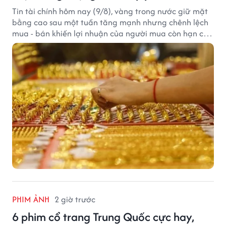
Tin tài chính hôm nay (9/8), vàng trong nước giữ mặt
bằng cao sau một tuần tăng mạnh nhưng chênh lệch
mua - bán khiến lợi nhuận của người mua còn hạn chế,
trong khi USD chịu sức ép sau dữ liệu việc làm Mỹ gây
thất vọng.
PHIM ẢNH
2 giờ trước
6 phim cổ trang Trung Quốc cực hay,