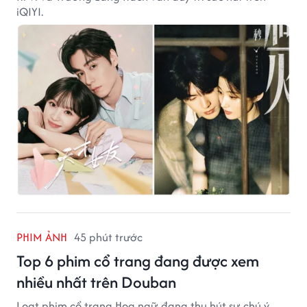
iQIYI.
PHIM ẢNH
45 phút trước
Top 6 phim cổ trang đang được xem
nhiều nhất trên Douban
Loạt phim cổ trang Hoa ngữ đang thu hút sự chú ý