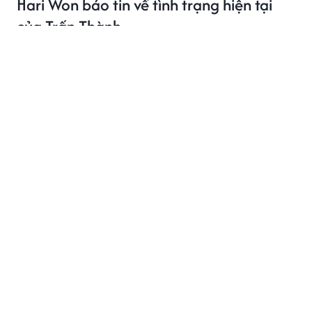
Hari Won báo tin về tình trạng hiện tại
của Trấn Thành
Chia sẻ mới nhất của Hari Won về Trấn Thành nhận sự
quan tâm từ nhiều khán giả.
CẬN CẢNH CUỘC SỐNG
2 giờ trước