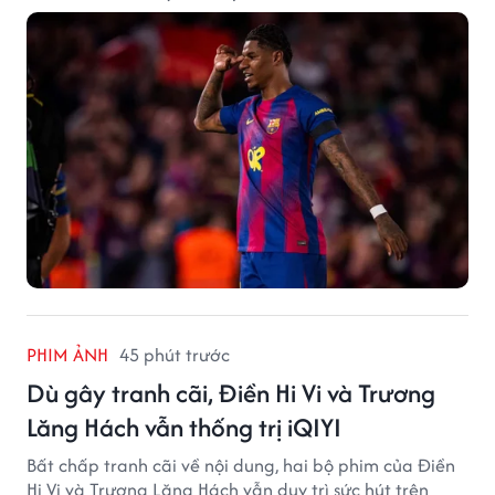
PHIM ẢNH
45 phút trước
Dù gây tranh cãi, Điền Hi Vi và Trương
Lăng Hách vẫn thống trị iQIYI
Bất chấp tranh cãi về nội dung, hai bộ phim của Điền
Hi Vi và Trương Lăng Hách vẫn duy trì sức hút trên