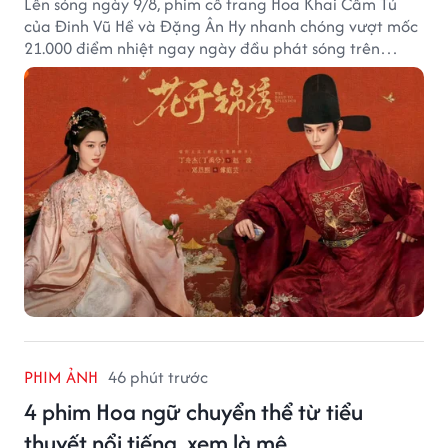
Lên sóng ngày 9/8, phim cổ trang Hoa Khai Cẩm Tú
của Đinh Vũ Hề và Đặng Ân Hy nhanh chóng vượt mốc
21.000 điểm nhiệt ngay ngày đầu phát sóng trên
Tencent Video.
PHIM ẢNH
46 phút trước
4 phim Hoa ngữ chuyển thể từ tiểu
thuyết nổi tiếng, xem là mê