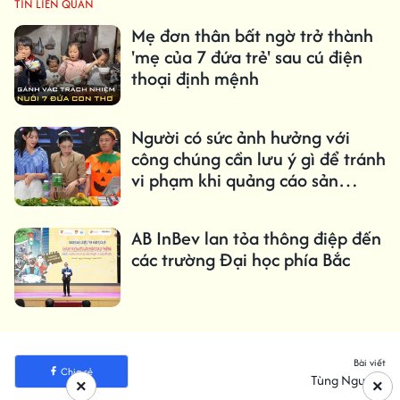
TIN LIÊN QUAN
Mẹ đơn thân bất ngờ trở thành
'mẹ của 7 đứa trẻ' sau cú điện
thoại định mệnh
Người có sức ảnh hưởng với
công chúng cần lưu ý gì để tránh
vi phạm khi quảng cáo sản
phẩm?
AB InBev lan tỏa thông điệp đến
các trường Đại học phía Bắc
Bài viết
Chia sẻ
Tùng Nguyễn
×
×