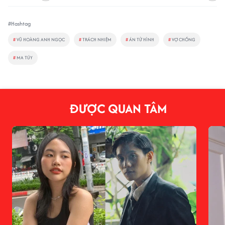
#Hashtag
#
VŨ HOÀNG ANH NGỌC
#
TRÁCH NHIỆM
#
ÁN TỬ HÌNH
#
VỢ CHỒNG
#
MA TÚY
ĐƯỢC QUAN TÂM