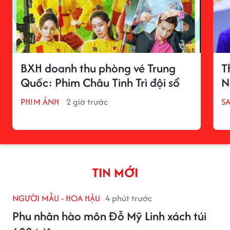
BXH doanh thu phòng vé Trung
T
Quốc: Phim Châu Tinh Trì đội sổ
N
PHIM ẢNH
2 giờ trước
S
TIN MỚI
NGƯỜI MẪU - HOA HẬU
4 phút trước
Phu nhân hào môn Đỗ Mỹ Linh xách túi