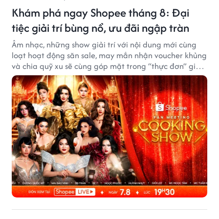
Khám phá ngay Shopee tháng 8: Đại
tiệc giải trí bùng nổ, ưu đãi ngập tràn
Âm nhạc, những show giải trí với nội dung mới cùng
loạt hoạt động săn sale, may mắn nhận voucher khủng
và chia quỹ xu sẽ cùng góp mặt trong “thực đơn” giải
trí cuối tuần trên Shopee, diễn ra liên tiếp vào ngày
7/8 và 8/8.