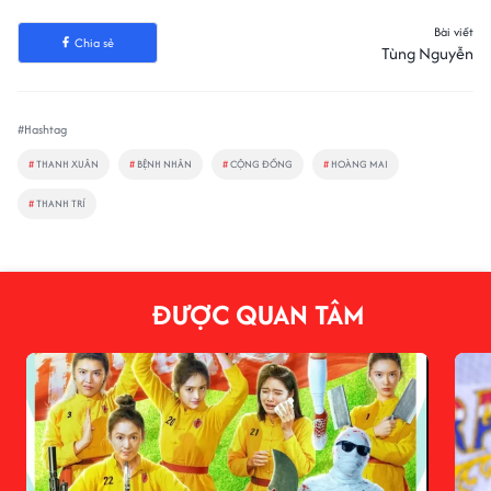
Bài viết
Chia sẻ
Tùng Nguyễn
#Hashtag
#
THANH XUÂN
#
BỆNH NHÂN
#
CỘNG ĐỒNG
#
HOÀNG MAI
#
THANH TRÍ
ĐƯỢC QUAN TÂM