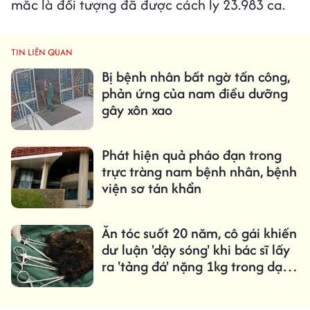
mắc là đối tượng đã được cách ly 23.983 ca.
TIN LIÊN QUAN
Bị bệnh nhân bất ngờ tấn công,
phản ứng của nam điều dưỡng
gây xôn xao
Phát hiện quả pháo đạn trong
trực tràng nam bệnh nhân, bệnh
viện sơ tán khẩn
Ăn tóc suốt 20 năm, cô gái khiến
dư luận 'dậy sóng' khi bác sĩ lấy
ra 'tảng đá' nặng 1kg trong dạ
dày