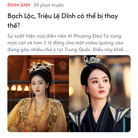
PHIM ẢNH
39 phút trước
Bạch Lộc, Triệu Lệ Dĩnh có thể bị thay
thế?
Sự xuất hiện của diễn viên AI Phương Đào Tử cùng
mức cát xê hơn 1 tỷ đồng cho một video quảng cáo
đang gây nhiều chú ý tại Trung Quốc. Điều này khiến
không ít người đặt câu hỏi liệu những ngôi sao hàng
đầu như Bạch Lộc, Triệu Lệ Dĩnh có thể bị thay thế
trong tương lai.