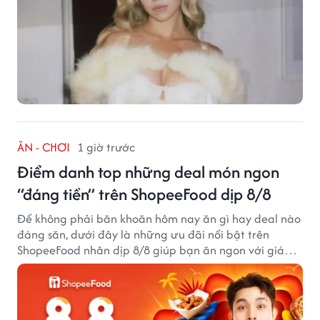
ĂN - CHƠI
1 giờ trước
Điểm danh top những deal món ngon
“đáng tiền” trên ShopeeFood dịp 8/8
Để không phải băn khoăn hôm nay ăn gì hay deal nào
đáng săn, dưới đây là những ưu đãi nổi bật trên
ShopeeFood nhân dịp 8/8 giúp bạn ăn ngon với giá
hời mà không cần đắn đo.