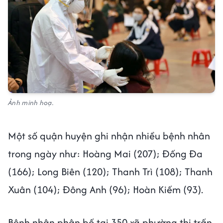
Ảnh minh hoạ.
Một số quận huyện ghi nhận nhiều bệnh nhân
trong ngày như: Hoàng Mai (207); Đống Đa
(166); Long Biên (120); Thanh Trì (108); Thanh
Xuân (104); Đông Anh (96); Hoàn Kiếm (93).
Bệnh nhân phân bố tại 350 xã phường thị trấn