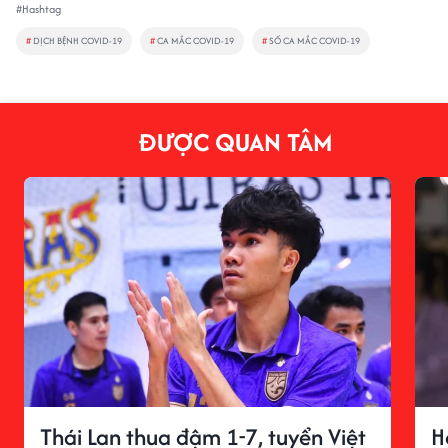
#Hashtag
#
DỊCH BỆNH COVID-19
#
CA MẮC COVID-19
#
SỐ CA MẮC COVID-19
ĐƯỢC QUAN TÂM
Thái Lan thua đậm 1-7, tuyển Việt
H