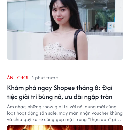
ĂN - CHƠI
4 phút trước
Khám phá ngay Shopee tháng 8: Đại
tiệc giải trí bùng nổ, ưu đãi ngập tràn
Âm nhạc, những show giải trí với nội dung mới cùng
loạt hoạt động săn sale, may mắn nhận voucher khủng
và chia quỹ xu sẽ cùng góp mặt trong “thực đơn” giải
trí cuối tuần trên Shopee, diễn ra liên tiếp vào ngày