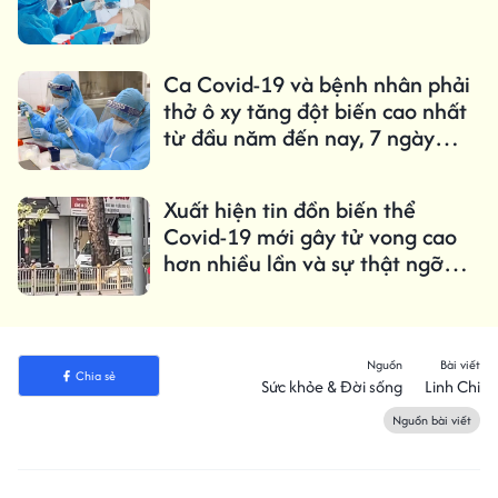
Ca Covid-19 và bệnh nhân phải
thở ô xy tăng đột biến cao nhất
từ đầu năm đến nay, 7 ngày
thêm 2.653 ca
Xuất hiện tin đồn biến thể
Covid-19 mới gây tử vong cao
hơn nhiều lần và sự thật ngỡ
ngàng
Nguồn
Bài viết
Chia sẻ
Sức khỏe & Đời sống
Linh Chi
Nguồn bài viết