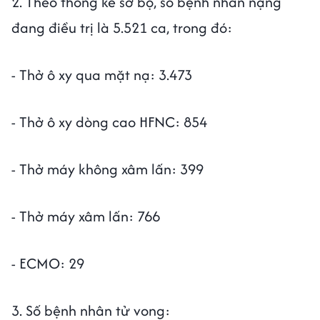
2. Theo thống kê sơ bộ, số bệnh nhân nặng
đang điều trị là 5.521 ca, trong đó:
- Thở ô xy qua mặt nạ: 3.473
- Thở ô xy dòng cao HFNC: 854
- Thở máy không xâm lấn: 399
- Thở máy xâm lấn: 766
- ECMO: 29
3. Số bệnh nhân tử vong: