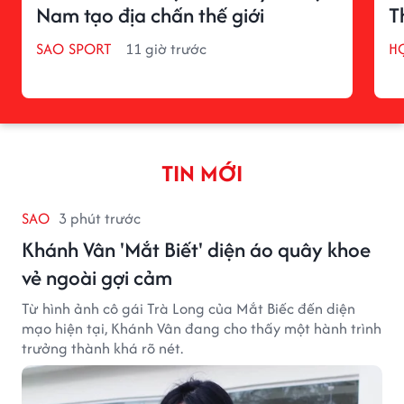
Nam tạo địa chấn thế giới
T
SAO SPORT
11 giờ trước
H
TIN MỚI
SAO
3 phút trước
Khánh Vân 'Mắt Biết' diện áo quây khoe
vẻ ngoài gợi cảm
Từ hình ảnh cô gái Trà Long của Mắt Biếc đến diện
mạo hiện tại, Khánh Vân đang cho thấy một hành trình
trưởng thành khá rõ nét.