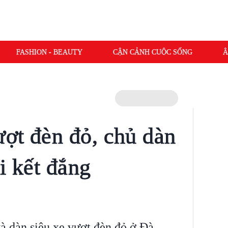
FASHION - BEAUTY
CẬN CẢNH CUỘC SỐNG
Â
ợt đèn đỏ, chủ dàn
i kết đắng
à dàn siêu xe vượt đèn đỏ ở Đà