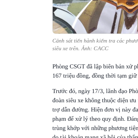
Cảnh sát tiến hành kiểm tra các phươ
siêu xe trên. Ảnh: CACC
Phòng CSGT đã lập biên bản xử ph
167 triệu đồng, đồng thời tạm giữ 
Trước đó, ngày 17/3, lãnh đạo P
đoàn siêu xe không thuộc diện ưu
trợ dẫn đường. Hiện đơn vị này đang
phạm để xử lý theo quy định. Đáng
trùng khớp với những phương tiện
do tài khoản mạng xã hội của thẩ