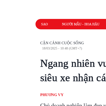
SAO
NGƯỜI MẪU - HOA HẬU
CẬN CẢNH CUỘC SỐNG
18/03/2025 - 10:48 (GMT+7)
Ngang nhiên vư
siêu xe nhận cá
PHƯƠNG VY
Chủ doanh nghiệp làm đẹp v