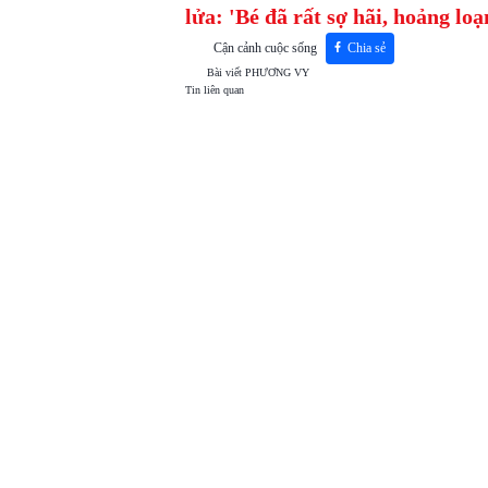
lửa: 'Bé đã rất sợ hãi, hoảng loạ
Cận cảnh cuộc sống
Chia sẻ
Bài viết
PHƯƠNG VY
Tin liên quan
TOP
VIEW
24H