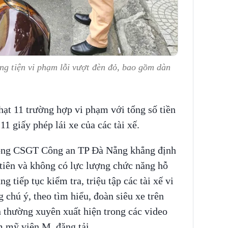
ng tiện vi phạm lỗi vượt đèn đỏ, bao gồm dàn
ạt 11 trường hợp vi phạm với tổng số tiền
11 giấy phép lái xe của các tài xế.
hòng CSGT Công an TP Đà Nẵng khẳng định
 tiên và không có lực lượng chức năng hỗ
 tiếp tục kiểm tra, triệu tập các tài xế vi
 chú ý, theo tìm hiểu, đoàn siêu xe trên
 thường xuyên xuất hiện trong các video
m mỹ viện M. đăng tải.