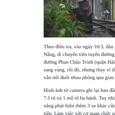
00:00
/
00:59
VIETNAM HLS
Theo điều tra, vào ngày 16/3, dàn 
Nẵng, di chuyển trên tuyến đường
đường Phan Châu Trinh (quận Hải 
sang vàng, rồi đỏ, nhưng thay vì 
vẫn nối đuôi nhau phóng qua giao 
Hình ảnh từ camera ghi lại ban đ
7 ô tô và 1 mô tô ba bánh. Tuy nh
năng phát hiện thêm 3 xe khác cũ
tiện. Làm việc với cơ quan chức n