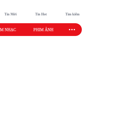
Tin Mới
Tin Hot
Tìm kiếm
M NHẠC
PHIM ẢNH
SAO SPORT