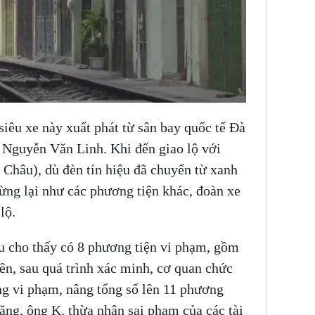
siêu xe này xuất phát từ sân bay quốc tế Đà
 Nguyễn Văn Linh. Khi đến giao lộ với
Châu), dù đèn tín hiệu đã chuyển từ xanh
dừng lại như các phương tiện khác, đoàn xe
lộ.
ầu cho thấy có 8 phương tiện vi phạm, gồm
iên, sau quá trình xác minh, cơ quan chức
ng vi phạm, nâng tổng số lên 11 phương
ăng, ông K. thừa nhận sai phạm của các tài