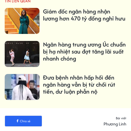
TIN LIÊN QUAN
Giám đốc ngân hàng nhận
lương hơn 470 tỷ đồng nghỉ hưu
Ngân hàng trung ương Úc chuẩn
bị hạ nhiệt sau đợt tăng lãi suất
nhanh chóng
Đưa bệnh nhân hấp hối đến
ngân hàng vẫn bị từ chối rút
tiền, dư luận phẫn nộ
Bài viết
Chia sẻ
Phương Linh