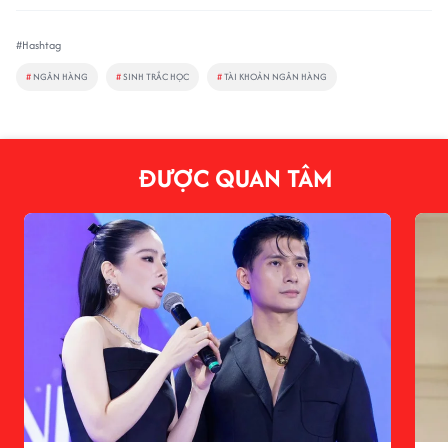
#Hashtag
#
NGÂN HÀNG
#
SINH TRẮC HỌC
#
TÀI KHOẢN NGÂN HÀNG
ĐƯỢC QUAN TÂM