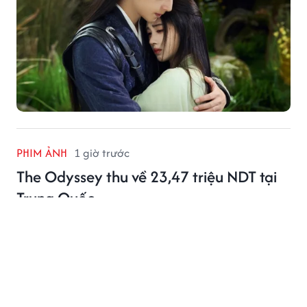
PHIM ẢNH
1 giờ trước
The Odyssey thu về 23,47 triệu NDT tại
Trung Quốc
The Odyssey của Christopher Nolan đạt tỷ lệ lấp đầy
kỷ lục và thu về hàng chục triệu NDT, khẳng định sức
hút của bom tấn nghìn tỷ USD.