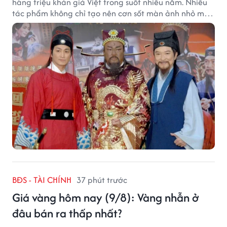
hàng triệu khán giả Việt trong suốt nhiều năm. Nhiều
tác phẩm không chỉ tạo nên cơn sốt màn ảnh nhỏ mà
còn trở thành ký ức khó quên của cả một thế hệ.
BĐS - TÀI CHÍNH
37 phút trước
Giá vàng hôm nay (9/8): Vàng nhẫn ở
đâu bán ra thấp nhất?