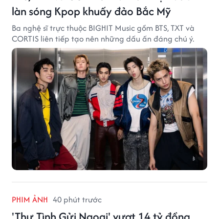
làn sóng Kpop khuấy đảo Bắc Mỹ
Ba nghệ sĩ trực thuộc BIGHIT Music gồm BTS, TXT và
CORTIS liên tiếp tạo nên những dấu ấn đáng chú ý.
PHIM ẢNH
40 phút trước
'Thư Tình Gửi Ngoại' vượt 14 tỷ đồng