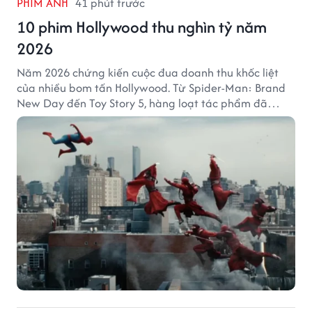
PHIM ẢNH
41 phút trước
10 phim Hollywood thu nghìn tỷ năm
2026
Năm 2026 chứng kiến cuộc đua doanh thu khốc liệt
của nhiều bom tấn Hollywood. Từ Spider-Man: Brand
New Day đến Toy Story 5, hàng loạt tác phẩm đã
mang về hàng chục nghìn tỷ đồng và tạo nên những
cột mốc đáng nhớ tại phòng vé toàn cầu.