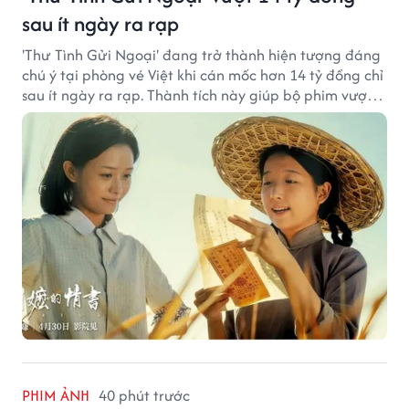
sau ít ngày ra rạp
'Thư Tình Gửi Ngoại' đang trở thành hiện tượng đáng
chú ý tại phòng vé Việt khi cán mốc hơn 14 tỷ đồng chỉ
sau ít ngày ra rạp. Thành tích này giúp bộ phim vượt
kỳ vọng ban đầu và duy trì sức hút giữa cuộc cạnh
tranh của nhiều tác phẩm lớn.
PHIM ẢNH
40 phút trước