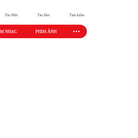
Tin Mới
Tin Hot
Tìm kiếm
M NHẠC
PHIM ẢNH
SAO SPORT