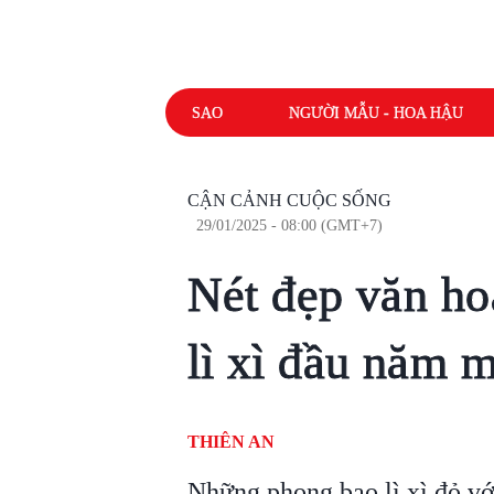
SAO
NGƯỜI MẪU - HOA HẬU
CẬN CẢNH CUỘC SỐNG
29/01/2025 - 08:00 (GMT+7)
Nét đẹp văn ho
lì xì đầu năm 
THIÊN AN
Những phong bao lì xì đỏ v