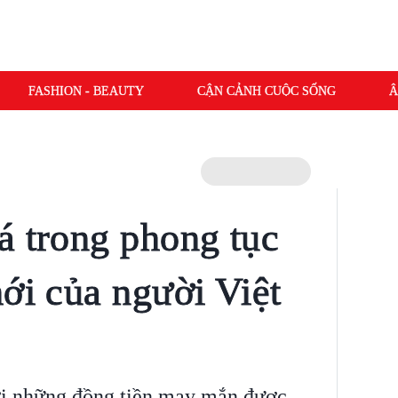
FASHION - BEAUTY
CẬN CẢNH CUỘC SỐNG
Â
á trong phong tục
mới của người Việt
ới những đồng tiền may mắn được