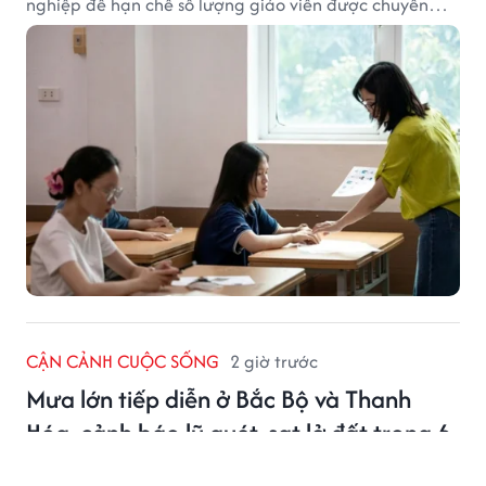
nghiệp để hạn chế số lượng giáo viên được chuyển
xếp từ hạng cũ sang hạng tương ứng theo quy định
mới, gây những bất cập.
CẬN CẢNH CUỘC SỐNG
2 giờ trước
Mưa lớn tiếp diễn ở Bắc Bộ và Thanh
Hóa, cảnh báo lũ quét, sạt lở đất trong 6
giờ tới