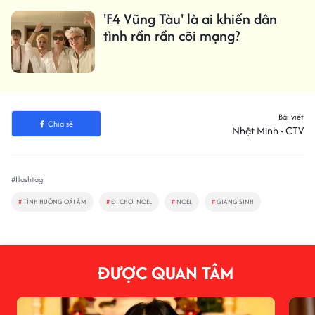
'F4 Vũng Tàu' là ai khiến dân
tình rần rần cõi mạng?
Bài viết
Chia sẻ
Nhật Minh - CTV
#Hashtag
#
TÌNH HUỐNG OÁI ĂM
#
ĐI CHƠI NOEL
#
NOEL
#
GIÁNG SINH
ĐƯỢC QUAN TÂM