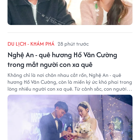
DU LỊCH - KHÁM PHÁ
28 phút trước
Nghệ An - quê hương Hồ Văn Cường
trong mắt người con xa quê
Không chỉ là nơi chôn nhau cắt rốn, Nghệ An - quê
hương Hồ Văn Cường, còn là miền ký ức khó phai trong
lòng nhiều người con xa quê. Từ cảnh sắc, con người
đến hương vị quê nhà, tất cả đều trở thành những
điều khiến họ luôn mong ngày trở về.