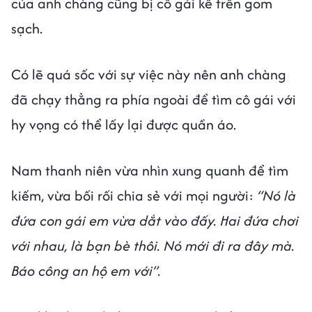
của anh chàng cũng bị cô gái kể trên gom
sạch.
Có lẽ quá sốc với sự việc này nên anh chàng
đã chạy thẳng ra phía ngoài để tìm cô gái với
hy vọng có thể lấy lại được quần áo.
Nam thanh niên vừa nhìn xung quanh để tìm
kiếm, vừa bối rối chia sẻ với mọi người:
“Nó là
đứa con gái em vừa dắt vào đấy. Hai đứa chơi
với nhau, là bạn bè thôi. Nó mới đi ra đây mà.
Báo công an hộ em với”.