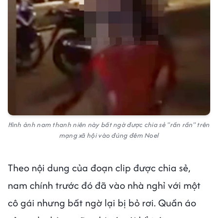
Hình ảnh nam thanh niên này bất ngờ được chia sẻ "rần rần" trên
mạng xã hội vào đúng đêm Noel
Theo nội dung của đoạn clip được chia sẻ,
nam chính trước đó đã vào nhà nghỉ với một
cô gái nhưng bất ngờ lại bị bỏ rơi. Quần áo