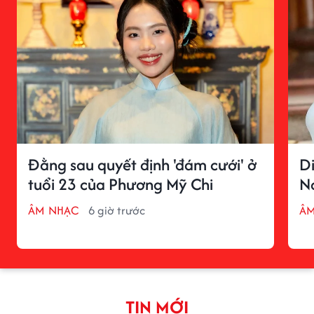
Đằng sau quyết định 'đám cưới' ở
Di
tuổi 23 của Phương Mỹ Chi
N
ÂM NHẠC
6 giờ trước
ÂM
TIN MỚI