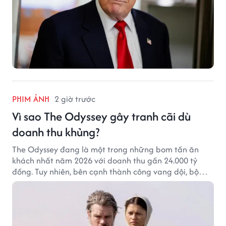
PHIM ẢNH
2 giờ trước
Vì sao The Odyssey gây tranh cãi dù
doanh thu khủng?
The Odyssey đang là một trong những bom tấn ăn
khách nhất năm 2026 với doanh thu gần 24.000 tỷ
đồng. Tuy nhiên, bên cạnh thành công vang dội, bộ
phim của Christopher Nolan cũng vấp phải không ít
tranh cãi từ khán giả.