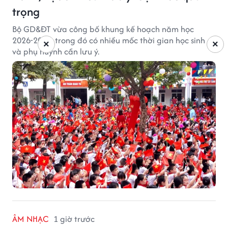
trọng
Bộ GD&ĐT vừa công bố khung kế hoạch năm học
2026-2027, trong đó có nhiều mốc thời gian học sinh
×
×
và phụ huynh cần lưu ý.
ÂM NHẠC
1 giờ trước