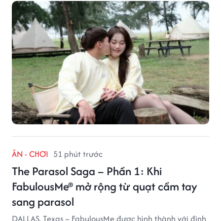
ĂN - CHƠI
51 phút trước
The Parasol Saga – Phần 1: Khi
FabulousMe® mở rộng từ quạt cầm tay
sang parasol
DALLAS, Texas – FabulousMe được hình thành với định