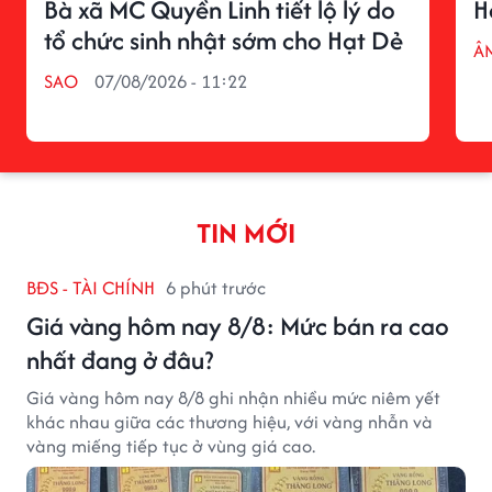
Bà xã MC Quyền Linh tiết lộ lý do
H
tổ chức sinh nhật sớm cho Hạt Dẻ
Â
SAO
07/08/2026 - 11:22
TIN MỚI
BĐS - TÀI CHÍNH
6 phút trước
Giá vàng hôm nay 8/8: Mức bán ra cao
nhất đang ở đâu?
Giá vàng hôm nay 8/8 ghi nhận nhiều mức niêm yết
khác nhau giữa các thương hiệu, với vàng nhẫn và
vàng miếng tiếp tục ở vùng giá cao.