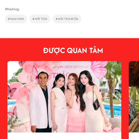
#Hashtag
#
NAM SINH
#
MẤT TÍCH
#
MẤT TÍCH BÍ ẨN
ĐƯỢC QUAN TÂM