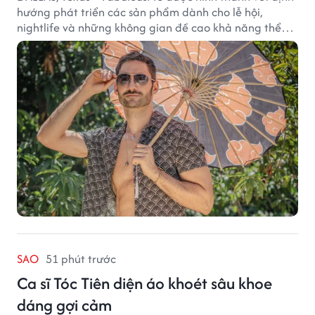
hướng phát triển các sản phẩm dành cho lễ hội,
nightlife và những không gian đề cao khả năng thể
hiện bản thân. Trong quá trình xây dựng thương hiệu,
quạt cầm tay trở thành dòng sản phẩm tạo được
thành công ban đầu, giúp FabulousMe từng bước mở
rộng mức độ hiện diện trên thị trường.
SAO
51 phút trước
Ca sĩ Tóc Tiên diện áo khoét sâu khoe
dáng gợi cảm