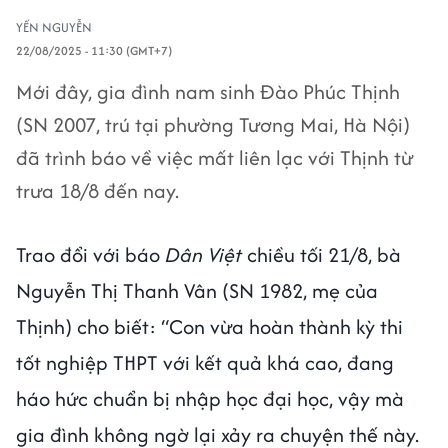
YẾN NGUYỄN
22/08/2025 - 11:30 (GMT+7)
Mới đây, gia đình nam sinh Đào Phúc Thịnh
(SN 2007, trú tại phường Tương Mai, Hà Nội)
đã trình báo về việc mất liên lạc với Thịnh từ
trưa 18/8 đến nay.
Trao đổi với báo
Dân Việt
chiều tối 21/8, bà
Nguyễn Thị Thanh Vân (SN 1982, mẹ của
Thịnh) cho biết: “Con vừa hoàn thành kỳ thi
tốt nghiệp THPT với kết quả khá cao, đang
háo hức chuẩn bị nhập học đại học, vậy mà
gia đình không ngờ lại xảy ra chuyện thế này.