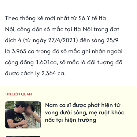
Theo thống kê mới nhất từ Sở Y tế Hà
Nội, cộng dồn số mắc tại Hà Nội trong đợt
dịch 4 (từ ngày 27/4/2021) đến sáng 25/9
là 3.965 ca trong đó số mắc ghi nhận ngoài
cộng đồng 1.601ca, số mắc là đối tượng đã
được cách ly 2.364 ca.
TIN LIÊN QUAN
Nam ca sĩ được phát hiện tử
vong dưới sông, mẹ ruột khóc
nấc tại hiện trường