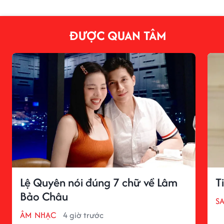
ĐƯỢC QUAN TÂM
Lệ Quyên nói đúng 7 chữ về Lâm
T
Bảo Châu
S
ÂM NHẠC
4 giờ trước