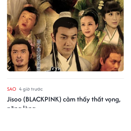
SAO
4 giờ trước
Jisoo (BLACKPINK) cảm thấy thất vọng,
nặng lòng
Lời xin lỗi của Jisoo cho thấy nữ ca sĩ phần nào cảm
nhận được sự thất vọng của người hâm mộ và muốn