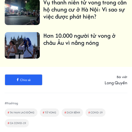
Vụ thanh niên tử vong trong căn
hộ chung cư ở Hà Nội: Vì sao sự
việc được phát hiện?
Hơn 10.000 người tử vong ở
châu Âu vì nắng nóng
Bài viết
Chia sẻ
Long Quyền
#Hashtag
#
TAI NẠN LAO ĐỘNG
#
TỬ VONG
#
DỊCH BỆNH
#
COVID-19
#
CA COVID-19