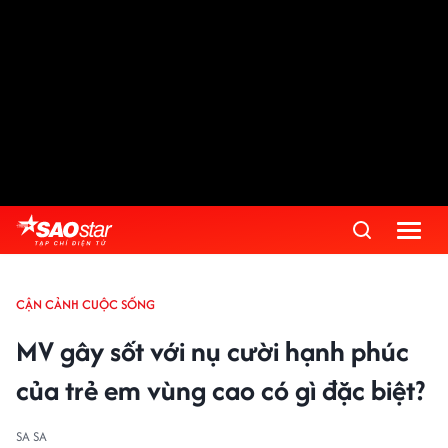
CẬN CẢNH CUỘC SỐNG
MV gây sốt với nụ cười hạnh phúc
của trẻ em vùng cao có gì đặc biệt?
SA SA