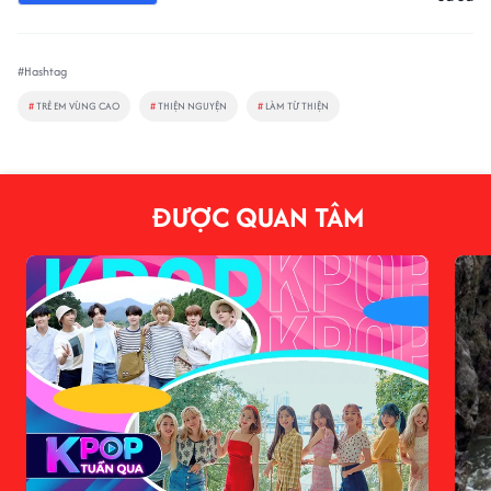
#Hashtag
#
TRẺ EM VÙNG CAO
#
THIỆN NGUYỆN
#
LÀM TỪ THIỆN
ĐƯỢC QUAN TÂM