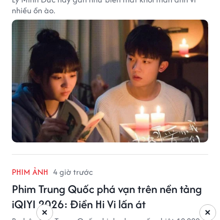
nhiều ồn ào.
PHIM ẢNH
4 giờ trước
Phim Trung Quốc phá vạn trên nền tảng
iQIYI 2026: Điền Hi Vi lấn át
×
×