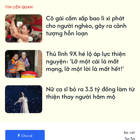
TIN LIÊN QUAN
Cô gái cầm xấp bao lì xì phát
cho người nghèo, gây ra cảnh
tượng hỗn loạn
Thủ lĩnh 9X hé lộ áp lực thiện
nguyện: 'Lỡ một cái là mất
mạng, lỡ một lời là mất hết!'
Nữ ca sĩ bỏ ra 3.5 tỷ đồng làm từ
thiện thay người hâm mộ
Bài viết
Chia sẻ
Sa Sa