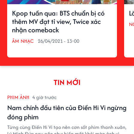
Kpop tuần qua: BTS chuẩn bị có
L
thêm MV đạt tỉ view, Twice xác
N
nhận comeback
ÂM NHẠC
26/04/2021 - 13:00
TIN MỚI
PHIM ẢNH
4 giờ trước
Nam chính đầu tiên của Điền Hi Vi ngừng
đóng phim
Từng cùng Điền Hi Vi tạo nên cơn sốt phim thanh xuân,
Lý Minh Đức nay gần như biến mất khỏi màn ảnh vì