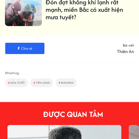
Đón đợt không khí lạnh rất
mạnh, miền Bắc có xuất hiện
mưa tuyết?
Bài viết
Chia sẻ
Thiên An
#Hashtag
#
MÙA TUYẾT
#
TIÊN CẢNH
#
FANSIPAN
ĐƯỢC QUAN TÂM